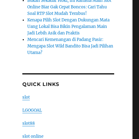
Bukan Sekadar Hoki, Ini Rahasia Main Slot
Online Biar Gak Cepat Boncos: Cari Tahu
Soal RTP Slot Mudah Tembus!
Kenapa Pilih Slot Dengan Dukungan Mata
Uang Lokal Bisa Bikin Pengalaman Main
Jadi Lebih Asik dan Praktis
Mencari Kemenangan di Padang Pasir:
Mengapa Slot Wild Bandito Bisa Jadi Pilihan
Utama?
QUICK LINKS
slot
LGOGOAL
slot88
slot online