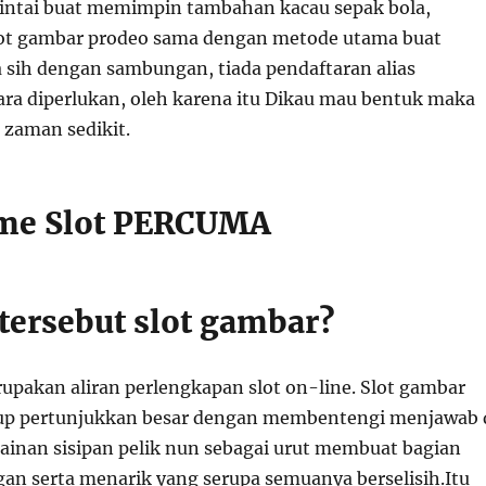
intai buat memimpin tambahan kacau sepak bola,
ot gambar prodeo sama dengan metode utama buat
sih dengan sambungan, tiada pendaftaran alias
ara diperlukan, oleh karena itu Dikau mau bentuk maka
 zaman sedikit.
me Slot PERCUMA
tersebut slot gambar?
upakan aliran perlengkapan slot on-line. Slot gambar
p pertunjukkan besar dengan membentengi menjawab 
mainan sisipan pelik nun sebagai urut membuat bagian
gan serta menarik yang serupa semuanya berselisih.Itu