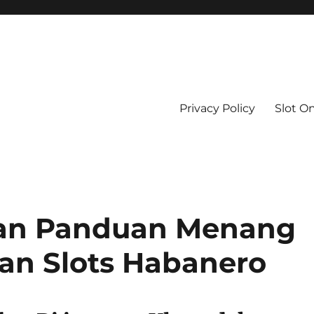
Privacy Policy
Slot On
Dan Panduan Menang
an Slots Habanero