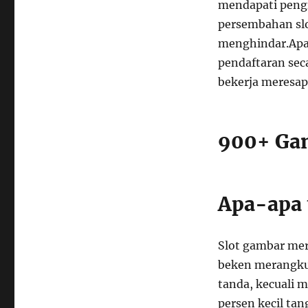
mendapati peng
persembahan sl
menghindar.Apa 
pendaftaran sec
bekerja meresap
900+ Ga
Apa-apa 
Slot gambar mer
beken merangku
tanda, kecuali 
persen kecil tan