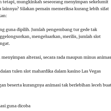
an tetapi, mungkinkah seseorang menyimpan sekelumit
 lainnya? Silakan pemain memeriksa kurang lebih sifat
kan:
g guna dipilih. Jumlah pengembang tur gede tak
elongsorkan, mengeluarkan, merilis, jumlah slot
ngat.
menyimpan alterasi, secara rada maupun minus animas
aian tulen slot mahardika dalam kasino Las Vegas
n beserta kurangnya animasi tak berlebihan leceh bua
asi guna dicoba