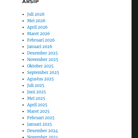
ARSIP
Juli 2026
Mei 2026
April 2026
Maret 2026
Februari 2026
Januari 2026
Desember 2025
November 2025
Oktober 2025
September 2025
Agustus 2025
Juli 2025
Juni 2025
Mei 2025
April 2025
Maret 2025
Februari 2025
Januari 2025
Desember 2024
November 2024