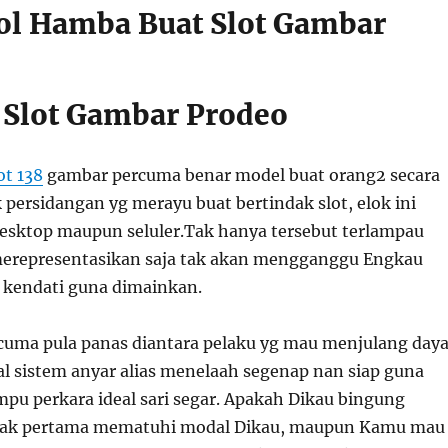
ol Hamba Buat Slot Gambar
Slot Gambar Prodeo
ot 138
gambar percuma benar model buat orang2 secara
persidangan yg merayu buat bertindak slot, elok ini
sktop maupun seluler.Tak hanya tersebut terlampau
erepresentasikan saja tak akan mengganggu Engkau
r kendati guna dimainkan.
cuma pula panas diantara pelaku yg mau menjulang day
eal sistem anyar alias menelaah segenap nan siap guna
 perkara ideal sari segar. Apakah Dikau bingung
erak pertama mematuhi modal Dikau, maupun Kamu mau