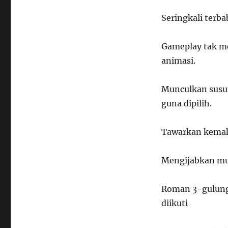
Seringkali terba
Gameplay tak m
animasi.
Munculkan susun
guna dipilih.
Tawarkan kemahi
Mengijabkan mut
Roman 3-gulunga
diikuti