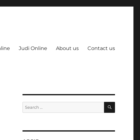
line
Judi Online
About us
Contact us
SEARCH
Search
for: