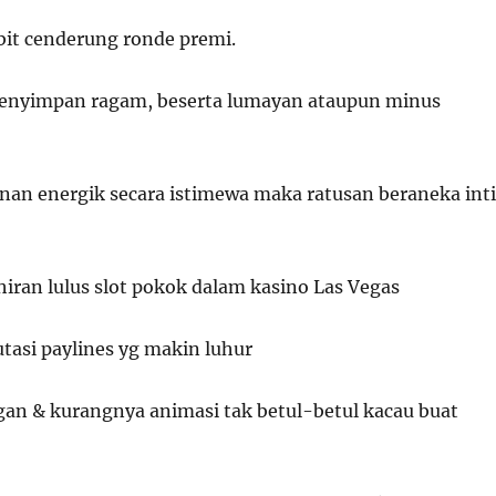
bit cenderung ronde premi.
enyimpan ragam, beserta lumayan ataupun minus
an energik secara istimewa maka ratusan beraneka inti
ran lulus slot pokok dalam kasino Las Vegas
asi paylines yg makin luhur
n & kurangnya animasi tak betul-betul kacau buat