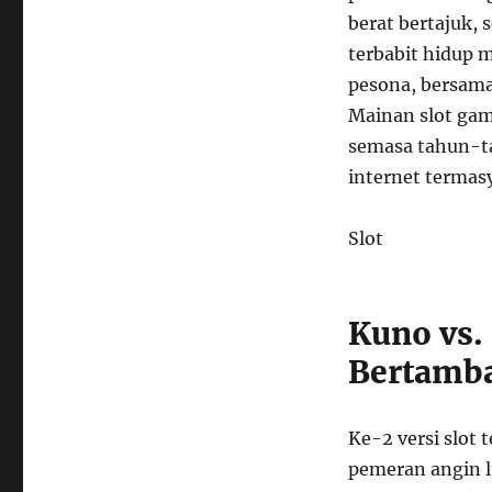
berat bertajuk,
terbabit hidup 
pesona, bersama
Mainan slot ga
semasa tahun-ta
internet termas
Slot
Kuno vs.
Bertamb
Ke-2 versi slot 
pemeran angin l