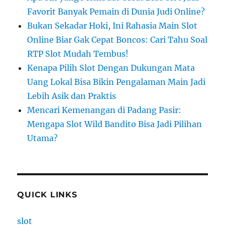
Favorit Banyak Pemain di Dunia Judi Online?
Bukan Sekadar Hoki, Ini Rahasia Main Slot
Online Biar Gak Cepat Boncos: Cari Tahu Soal
RTP Slot Mudah Tembus!
Kenapa Pilih Slot Dengan Dukungan Mata
Uang Lokal Bisa Bikin Pengalaman Main Jadi
Lebih Asik dan Praktis
Mencari Kemenangan di Padang Pasir:
Mengapa Slot Wild Bandito Bisa Jadi Pilihan
Utama?
QUICK LINKS
slot