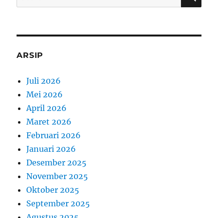
for:
ARSIP
Juli 2026
Mei 2026
April 2026
Maret 2026
Februari 2026
Januari 2026
Desember 2025
November 2025
Oktober 2025
September 2025
Agustus 2025