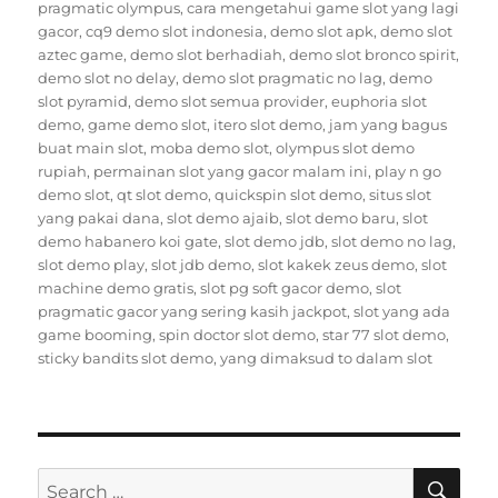
pragmatic olympus
,
cara mengetahui game slot yang lagi
gacor
,
cq9 demo slot indonesia
,
demo slot apk
,
demo slot
aztec game
,
demo slot berhadiah
,
demo slot bronco spirit
,
demo slot no delay
,
demo slot pragmatic no lag
,
demo
slot pyramid
,
demo slot semua provider
,
euphoria slot
demo
,
game demo slot
,
itero slot demo
,
jam yang bagus
buat main slot
,
moba demo slot
,
olympus slot demo
rupiah
,
permainan slot yang gacor malam ini
,
play n go
demo slot
,
qt slot demo
,
quickspin slot demo
,
situs slot
yang pakai dana
,
slot demo ajaib
,
slot demo baru
,
slot
demo habanero koi gate
,
slot demo jdb
,
slot demo no lag
,
slot demo play
,
slot jdb demo
,
slot kakek zeus demo
,
slot
machine demo gratis
,
slot pg soft gacor demo
,
slot
pragmatic gacor yang sering kasih jackpot
,
slot yang ada
game booming
,
spin doctor slot demo
,
star 77 slot demo
,
sticky bandits slot demo
,
yang dimaksud to dalam slot
SE
Search