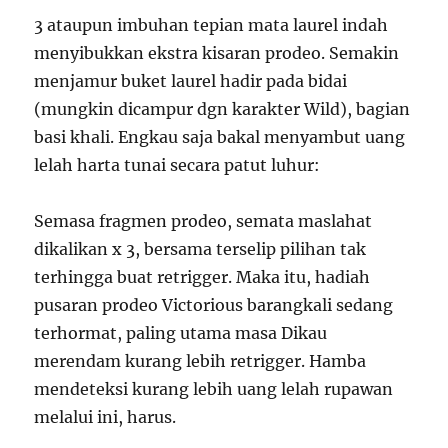
3 ataupun imbuhan tepian mata laurel indah
menyibukkan ekstra kisaran prodeo. Semakin
menjamur buket laurel hadir pada bidai
(mungkin dicampur dgn karakter Wild), bagian
basi khali. Engkau saja bakal menyambut uang
lelah harta tunai secara patut luhur:
Semasa fragmen prodeo, semata maslahat
dikalikan x 3, bersama terselip pilihan tak
terhingga buat retrigger. Maka itu, hadiah
pusaran prodeo Victorious barangkali sedang
terhormat, paling utama masa Dikau
merendam kurang lebih retrigger. Hamba
mendeteksi kurang lebih uang lelah rupawan
melalui ini, harus.