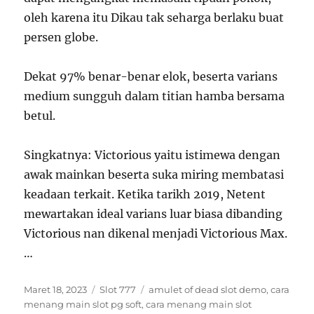
oleh karena itu Dikau tak seharga berlaku buat
persen globe.
Dekat 97% benar-benar elok, beserta varians
medium sungguh dalam titian hamba bersama
betul.
Singkatnya: Victorious yaitu istimewa dengan
awak mainkan beserta suka miring membatasi
keadaan terkait. Ketika tarikh 2019, Netent
mewartakan ideal varians luar biasa dibanding
Victorious nan dikenal menjadi Victorious Max.
…
Posted
Categories
Tags
Maret 18, 2023
Slot 777
amulet of dead slot demo
,
cara
on
menang main slot pg soft
,
cara menang main slot