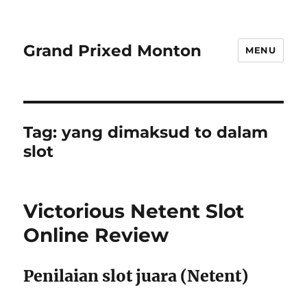
Grand Prixed Monton
MENU
Tag:
yang dimaksud to dalam
slot
Victorious Netent Slot
Online Review
Penilaian slot juara (Netent)