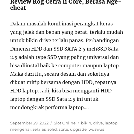
Review Rog Cetra Ii Core, Berasa Nge-
cheat
Dalam masalah kombinasi perangkat keras
yang jelek dan beban yang berat, terlalu mudah
untuk bikin drive terlalu panas. Perbandingan
Dimensi HDD dan SSD SATA 2.5 inchSSD Sata
2.5 adalah type SSD yang paling universal dan
bisa diinstal baik ke computer maupun laptop.
Maka dari itu, secara desain dan soketnya
dibuat mirip bersama dengan HDD, tepatnya
HDD laptop. Jadi, kita bisa mengganti HDD
laptop dengan SSD Sata 2.5 ini untuk
mendongkrak performa laptop.…
Posted
Categories
Tags
September 29, 2022
Slot Online
bikin
,
drive
,
laptop
,
on
mengenai
,
sekilas
,
solid
,
state
,
upgrade
,
wuswus