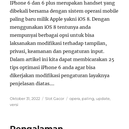
IPhone 6 dan 6 plus merupakan handset yang
dibekali bersama dengan sistem operasi mobile
paling baru milik Apple yakni iOS 8. Dengan
menggunakan iOS 8 tentunya anda
mempunyai berbagai opsi untuk bisa
laksanakan modifikasi terhadap tampilan,
privasi, keamanan dan pengaturan input.
Dalam artikel ini kita dapat membicarakan 25
tips optimasi iPhone 6 anda agar bisa
dikerjakan modifikasi pengaturan layaknya
penjelasan diatas.…
Posted
Categories
Tags
Oktober 31, 2022
Slot Gacor
opera
,
paling
,
update
,
on
versi
Pengalaman