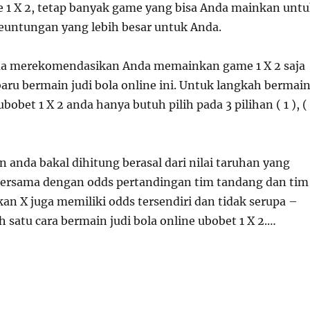
 1 X 2, tetap banyak game yang bisa Anda mainkan unt
untungan yang lebih besar untuk Anda.
a merekomendasikan Anda memainkan game 1 X 2 saja
aru bermain judi bola online ini. Untuk langkah bermai
ubobet 1 X 2 anda hanya butuh pilih pada 3 pilihan ( 1 ), (
anda bakal dihitung berasal dari nilai taruhan yang
bersama dengan odds pertandingan tim tandang dan tim
an X juga memiliki odds tersendiri dan tidak serupa –
ah satu cara bermain judi bola online ubobet 1 X 2.…