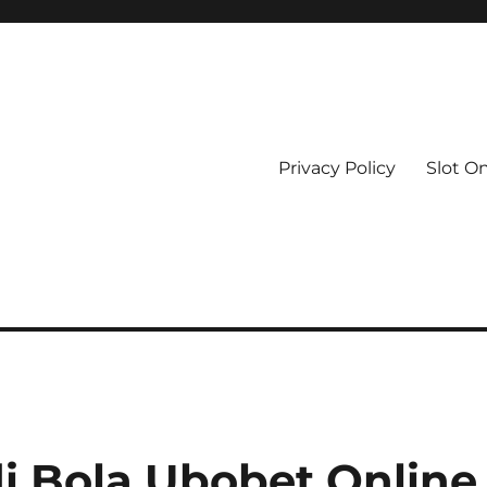
Privacy Policy
Slot On
i Bola Ubobet Online