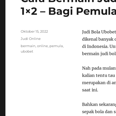
1×2 – Bagi Pemul
Posted
Oktober 15, 2022
Judi Bola Ubobet
on
Categories
Judi Online
dikenal banyak o
Tags
bermain
,
online
,
pemula
,
di Indonesia. Un
ubobet
bermain judi bol
Nah pada mulanya
kalian tentu tau
merupakan di an
saat ini.
Bahkan sekaran
sepak bola dan 