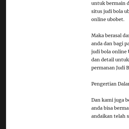
untuk bermain di
situs judi bola 
online ubobet.
Maka berasal da
anda dan bagi p
judi bola online
dan detail untu
permanan Judi B
Pengertian Dala
Dan kami juga b
anda bisa berm
andaikan telah 