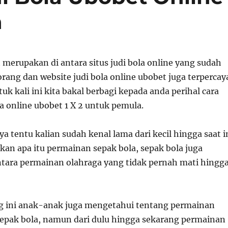
a
 merupakan di antara situs judi bola online yang sudah
rang dan website judi bola online ubobet juga terpercay
tuk kali ini kita bakal berbagi kepada anda perihal cara
a online ubobet 1 X 2 untuk pemula.
 tentu kalian sudah kenal lama dari kecil hingga saat i
 kan apa itu permainan sepak bola, sepak bola juga
tara permainan olahraga yang tidak pernah mati hingg
g ini anak-anak juga mengetahui tentang permainan
sepak bola, namun dari dulu hingga sekarang permainan