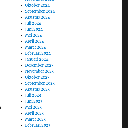
Oktober 2024
September 2024
Agustus 2024
Juli 2024
Juni 2024
Mei 2024
April 2024
Maret 2024
Februari 2024
Januari 2024
Desember 2023
November 2023
Oktober 2023
September 2023
Agustus 2023
Juli 2023
Juni 2023
h
Mei 2023
April 2023
Maret 2023
Februari 2023