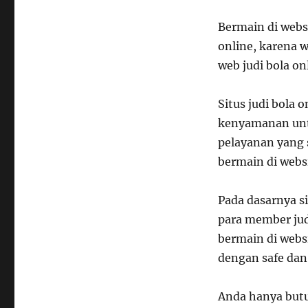
Bermain di websi
online, karena w
web judi bola on
Situs judi bola
kenyamanan untu
pelayanan yang 
bermain di websi
Pada dasarnya s
para member jud
bermain di webs
dengan safe da
Anda hanya but