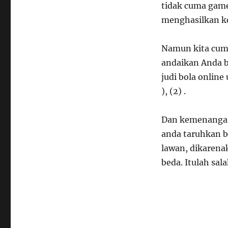
tidak cuma game
menghasilkan ke
Namun kita cum
andaikan Anda b
judi bola online 
), (2) .
Dan kemenangan 
anda taruhkan 
lawan, dikarenak
beda. Itulah sal