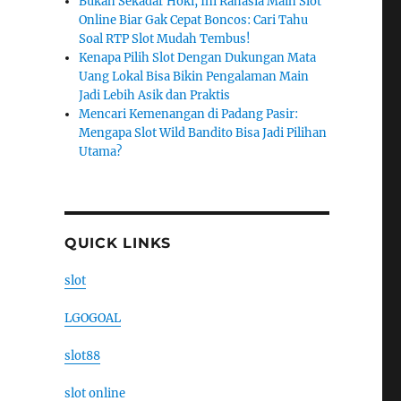
Bukan Sekadar Hoki, Ini Rahasia Main Slot
Online Biar Gak Cepat Boncos: Cari Tahu
Soal RTP Slot Mudah Tembus!
Kenapa Pilih Slot Dengan Dukungan Mata
Uang Lokal Bisa Bikin Pengalaman Main
Jadi Lebih Asik dan Praktis
Mencari Kemenangan di Padang Pasir:
Mengapa Slot Wild Bandito Bisa Jadi Pilihan
Utama?
QUICK LINKS
slot
LGOGOAL
slot88
slot online