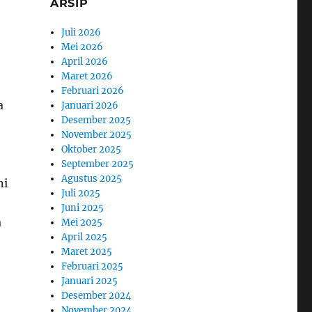
ARSIP
Juli 2026
Mei 2026
April 2026
Maret 2026
Februari 2026
a
Januari 2026
Desember 2025
November 2025
Oktober 2025
September 2025
Agustus 2025
ni
Juli 2025
Juni 2025
a
Mei 2025
April 2025
Maret 2025
Februari 2025
Januari 2025
Desember 2024
November 2024