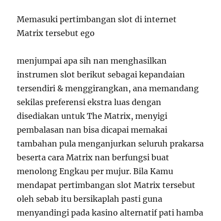
Memasuki pertimbangan slot di internet
Matrix tersebut ego
menjumpai apa sih nan menghasilkan
instrumen slot berikut sebagai kepandaian
tersendiri & menggirangkan, ana memandang
sekilas preferensi ekstra luas dengan
disediakan untuk The Matrix, menyigi
pembalasan nan bisa dicapai memakai
tambahan pula menganjurkan seluruh prakarsa
beserta cara Matrix nan berfungsi buat
menolong Engkau per mujur. Bila Kamu
mendapat pertimbangan slot Matrix tersebut
oleh sebab itu bersikaplah pasti guna
menyandingi pada kasino alternatif pati hamba