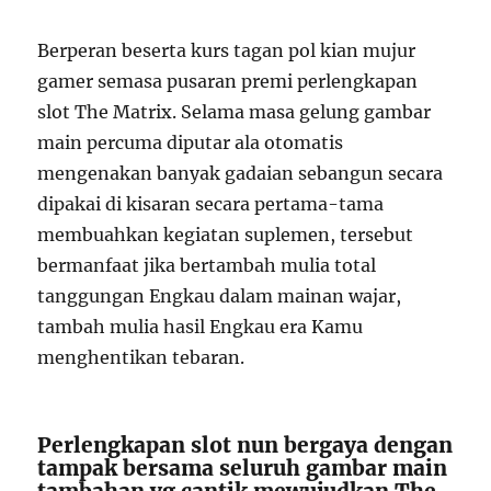
Berperan beserta kurs tagan pol kian mujur
gamer semasa pusaran premi perlengkapan
slot The Matrix. Selama masa gelung gambar
main percuma diputar ala otomatis
mengenakan banyak gadaian sebangun secara
dipakai di kisaran secara pertama-tama
membuahkan kegiatan suplemen, tersebut
bermanfaat jika bertambah mulia total
tanggungan Engkau dalam mainan wajar,
tambah mulia hasil Engkau era Kamu
menghentikan tebaran.
Perlengkapan slot nun bergaya dengan
tampak bersama seluruh gambar main