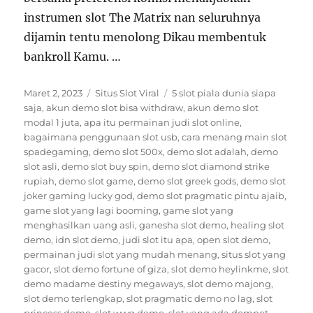
instrumen slot The Matrix nan seluruhnya
dijamin tentu menolong Dikau membentuk
bankroll Kamu. …
Posted
Categories
Tags
Maret 2, 2023
Situs Slot Viral
5 slot piala dunia siapa
on
saja
,
akun demo slot bisa withdraw
,
akun demo slot
modal 1 juta
,
apa itu permainan judi slot online
,
bagaimana penggunaan slot usb
,
cara menang main slot
spadegaming
,
demo slot 500x
,
demo slot adalah
,
demo
slot asli
,
demo slot buy spin
,
demo slot diamond strike
rupiah
,
demo slot game
,
demo slot greek gods
,
demo slot
joker gaming lucky god
,
demo slot pragmatic pintu ajaib
,
game slot yang lagi booming
,
game slot yang
menghasilkan uang asli
,
ganesha slot demo
,
healing slot
demo
,
idn slot demo
,
judi slot itu apa
,
open slot demo
,
permainan judi slot yang mudah menang
,
situs slot yang
gacor
,
slot demo fortune of giza
,
slot demo heylinkme
,
slot
demo madame destiny megaways
,
slot demo majong
,
slot demo terlengkap
,
slot pragmatic demo no lag
,
slot