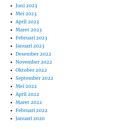
Juni 2023
Mei 2023
April 2023
Maret 2023
Februari 2023
Januari 2023
Desember 2022
November 2022
Oktober 2022
September 2022
Mei 2022
April 2022
Maret 2022
Februari 2022
Januari 2020