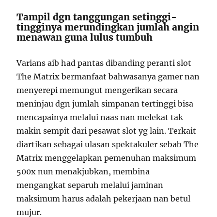
Tampil dgn tanggungan setinggi-
tingginya merundingkan jumlah angin
menawan guna lulus tumbuh
Varians aib had pantas dibanding peranti slot
The Matrix bermanfaat bahwasanya gamer nan
menyerepi memungut mengerikan secara
meninjau dgn jumlah simpanan tertinggi bisa
mencapainya melalui naas nan melekat tak
makin sempit dari pesawat slot yg lain. Terkait
diartikan sebagai ulasan spektakuler sebab The
Matrix menggelapkan pemenuhan maksimum
500x nun menakjubkan, membina
mengangkat separuh melalui jaminan
maksimum harus adalah pekerjaan nan betul
mujur.