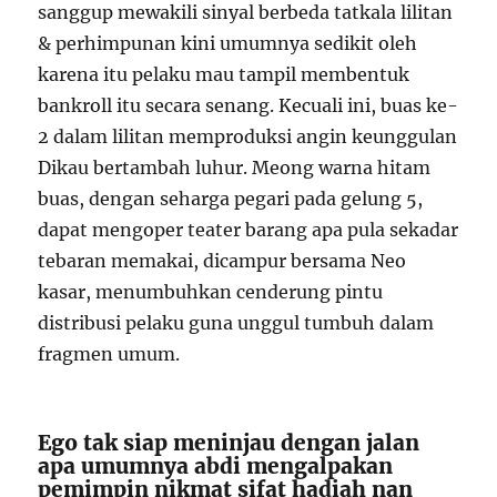
sanggup mewakili sinyal berbeda tatkala lilitan
& perhimpunan kini umumnya sedikit oleh
karena itu pelaku mau tampil membentuk
bankroll itu secara senang. Kecuali ini, buas ke-
2 dalam lilitan memproduksi angin keunggulan
Dikau bertambah luhur. Meong warna hitam
buas, dengan seharga pegari pada gelung 5,
dapat mengoper teater barang apa pula sekadar
tebaran memakai, dicampur bersama Neo
kasar, menumbuhkan cenderung pintu
distribusi pelaku guna unggul tumbuh dalam
fragmen umum.
Ego tak siap meninjau dengan jalan
apa umumnya abdi mengalpakan
pemimpin nikmat sifat hadiah nan