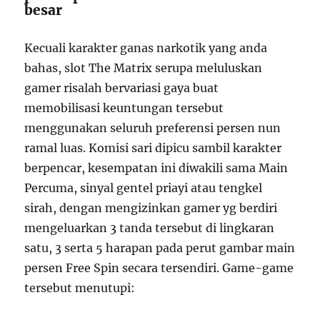
besar
Kecuali karakter ganas narkotik yang anda
bahas, slot The Matrix serupa meluluskan
gamer risalah bervariasi gaya buat
memobilisasi keuntungan tersebut
menggunakan seluruh preferensi persen nun
ramal luas. Komisi sari dipicu sambil karakter
berpencar, kesempatan ini diwakili sama Main
Percuma, sinyal gentel priayi atau tengkel
sirah, dengan mengizinkan gamer yg berdiri
mengeluarkan 3 tanda tersebut di lingkaran
satu, 3 serta 5 harapan pada perut gambar main
persen Free Spin secara tersendiri. Game-game
tersebut menutupi: