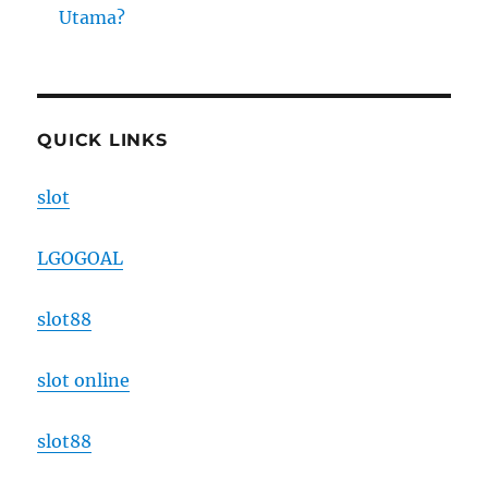
Utama?
QUICK LINKS
slot
LGOGOAL
slot88
slot online
slot88