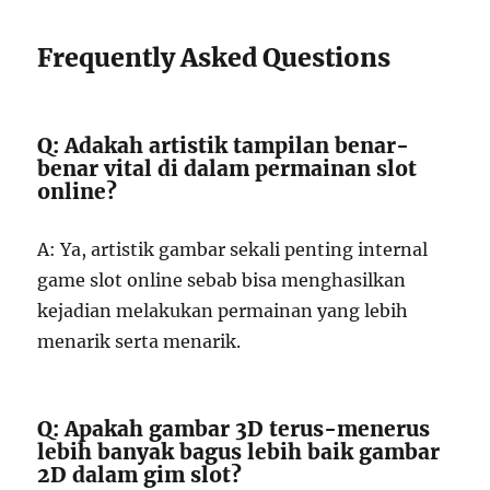
Frequently Asked Questions
Q: Adakah artistik tampilan benar-
benar vital di dalam permainan slot
online?
A: Ya, artistik gambar sekali penting internal
game slot online sebab bisa menghasilkan
kejadian melakukan permainan yang lebih
menarik serta menarik.
Q: Apakah gambar 3D terus-menerus
lebih banyak bagus lebih baik gambar
2D dalam gim slot?