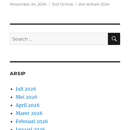
Posted
Categories
Tags
November 24, 2024
Slot Online
slot terbaik 2024
on
SE
Search
for:
ARSIP
Juli 2026
Mei 2026
April 2026
Maret 2026
Februari 2026
Januari 2026