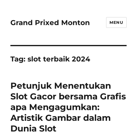
Grand Prixed Monton
MENU
Tag:
slot terbaik 2024
Petunjuk Menentukan
Slot Gacor bersama Grafis
apa Mengagumkan:
Artistik Gambar dalam
Dunia Slot