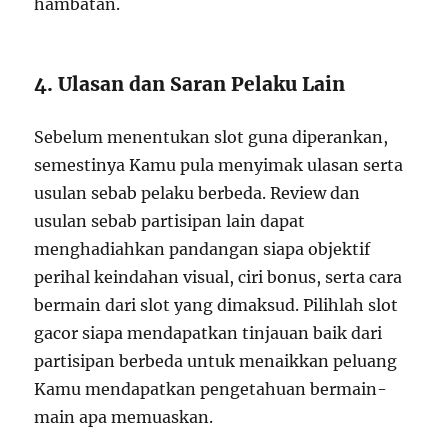
hambatan.
4. Ulasan dan Saran Pelaku Lain
Sebelum menentukan slot guna diperankan,
semestinya Kamu pula menyimak ulasan serta
usulan sebab pelaku berbeda. Review dan
usulan sebab partisipan lain dapat
menghadiahkan pandangan siapa objektif
perihal keindahan visual, ciri bonus, serta cara
bermain dari slot yang dimaksud. Pilihlah slot
gacor siapa mendapatkan tinjauan baik dari
partisipan berbeda untuk menaikkan peluang
Kamu mendapatkan pengetahuan bermain-
main apa memuaskan.