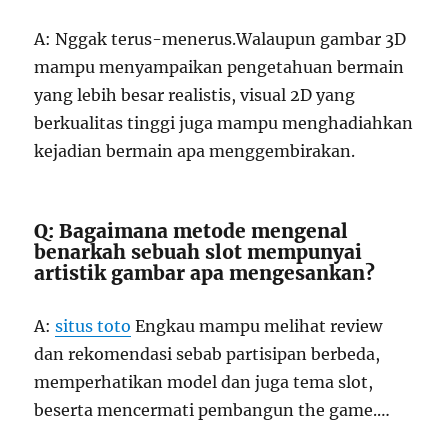
A: Nggak terus-menerus.Walaupun gambar 3D
mampu menyampaikan pengetahuan bermain
yang lebih besar realistis, visual 2D yang
berkualitas tinggi juga mampu menghadiahkan
kejadian bermain apa menggembirakan.
Q: Bagaimana metode mengenal
benarkah sebuah slot mempunyai
artistik gambar apa mengesankan?
A:
situs toto
Engkau mampu melihat review
dan rekomendasi sebab partisipan berbeda,
memperhatikan model dan juga tema slot,
beserta mencermati pembangun the game.…