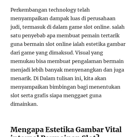
Perkembangan technology telah
menyampaikan dampak luas di perusahaan
judi, termasuk di dalam game slot online. salah
satu penyebab apa membuat pemain tertarik
guna bermain slot online ialah estetika gambar
dari game yang dimaksud. Visual yang
memukau bisa membuat pengalaman bermain
menjadi lebih banyak menyenangkan dan juga
menarik. Di Dalam tulisan ini, kita akan
menyampaikan bimbingan bagi menentukan
slot serta grafis siapa menggaet guna
dimainkan.
Mengapa Estetika Gambar Vital