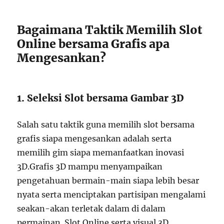
Bagaimana Taktik Memilih Slot
Online bersama Grafis apa
Mengesankan?
1. Seleksi Slot bersama Gambar 3D
Salah satu taktik guna memilih slot bersama
grafis siapa mengesankan adalah serta
memilih gim siapa memanfaatkan inovasi
3D.Grafis 3D mampu menyampaikan
pengetahuan bermain-main siapa lebih besar
nyata serta menciptakan partisipan mengalami
seakan-akan terletak dalam di dalam
permainan. Slot Online serta visual 3D