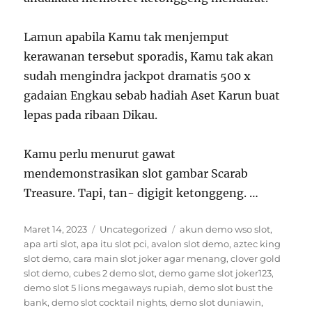
Lamun apabila Kamu tak menjemput
kerawanan tersebut sporadis, Kamu tak akan
sudah mengindra jackpot dramatis 500 x
gadaian Engkau sebab hadiah Aset Karun buat
lepas pada ribaan Dikau.
Kamu perlu menurut gawat
mendemonstrasikan slot gambar Scarab
Treasure. Tapi, tan- digigit ketonggeng. …
Posted
Categories
Tags
Maret 14, 2023
Uncategorized
akun demo wso slot
,
on
apa arti slot
,
apa itu slot pci
,
avalon slot demo
,
aztec king
slot demo
,
cara main slot joker agar menang
,
clover gold
slot demo
,
cubes 2 demo slot
,
demo game slot joker123
,
demo slot 5 lions megaways rupiah
,
demo slot bust the
bank
,
demo slot cocktail nights
,
demo slot duniawin
,