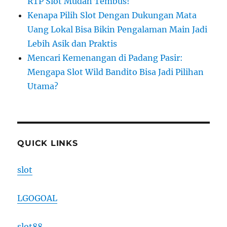
RTP Slot Mudah Tembus!
Kenapa Pilih Slot Dengan Dukungan Mata
Uang Lokal Bisa Bikin Pengalaman Main Jadi
Lebih Asik dan Praktis
Mencari Kemenangan di Padang Pasir:
Mengapa Slot Wild Bandito Bisa Jadi Pilihan
Utama?
QUICK LINKS
slot
LGOGOAL
slot88