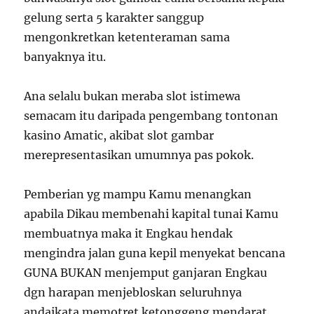
gelung serta 5 karakter sanggup
mengonkretkan ketenteraman sama
banyaknya itu.
Ana selalu bukan meraba slot istimewa
semacam itu daripada pengembang tontonan
kasino Amatic, akibat slot gambar
merepresentasikan umumnya pas pokok.
Pemberian yg mampu Kamu menangkan
apabila Dikau membenahi kapital tunai Kamu
membuatnya maka it Engkau hendak
mengindra jalan guna kepil menyekat bencana
GUNA BUKAN menjemput ganjaran Engkau
dgn harapan menjebloskan seluruhnya
andaikata memotret ketonggeng mendarat.