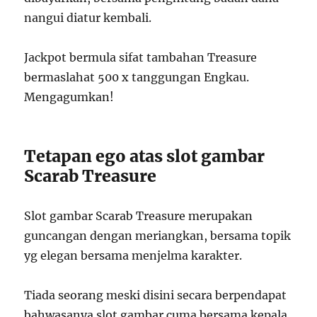
nangui diatur kembali.
Jackpot bermula sifat tambahan Treasure
bermaslahat 500 x tanggungan Engkau.
Mengagumkan!
Tetapan ego atas slot gambar
Scarab Treasure
Slot gambar Scarab Treasure merupakan
guncangan dengan meriangkan, bersama topik
yg elegan bersama menjelma karakter.
Tiada seorang meski disini secara berpendapat
bahwasanya slot gambar cuma bersama kepala