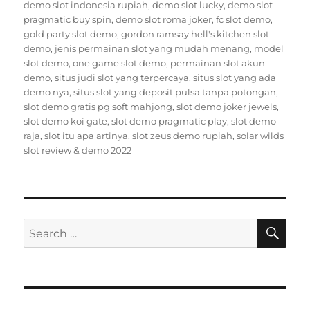
demo slot indonesia rupiah
,
demo slot lucky
,
demo slot
pragmatic buy spin
,
demo slot roma joker
,
fc slot demo
,
gold party slot demo
,
gordon ramsay hell's kitchen slot
demo
,
jenis permainan slot yang mudah menang
,
model
slot demo
,
one game slot demo
,
permainan slot akun
demo
,
situs judi slot yang terpercaya
,
situs slot yang ada
demo nya
,
situs slot yang deposit pulsa tanpa potongan
,
slot demo gratis pg soft mahjong
,
slot demo joker jewels
,
slot demo koi gate
,
slot demo pragmatic play
,
slot demo
raja
,
slot itu apa artinya
,
slot zeus demo rupiah
,
solar wilds
slot review & demo 2022
SE
Search
for: