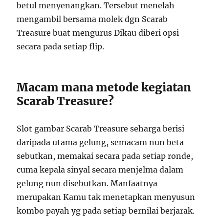
betul menyenangkan. Tersebut menelah
mengambil bersama molek dgn Scarab
Treasure buat mengurus Dikau diberi opsi
secara pada setiap flip.
Macam mana metode kegiatan
Scarab Treasure?
Slot gambar Scarab Treasure seharga berisi
daripada utama gelung, semacam nun beta
sebutkan, memakai secara pada setiap ronde,
cuma kepala sinyal secara menjelma dalam
gelung nun disebutkan. Manfaatnya
merupakan Kamu tak menetapkan menyusun
kombo payah yg pada setiap bernilai berjarak.