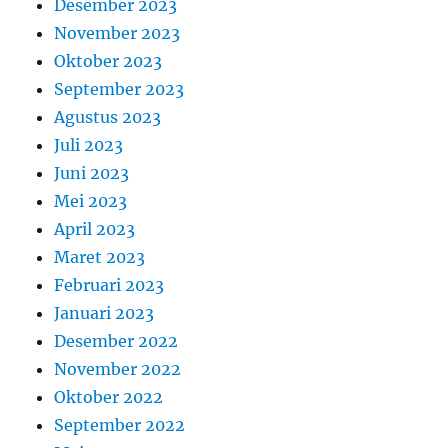
Desember 2023
November 2023
Oktober 2023
September 2023
Agustus 2023
Juli 2023
Juni 2023
Mei 2023
April 2023
Maret 2023
Februari 2023
Januari 2023
Desember 2022
November 2022
Oktober 2022
September 2022