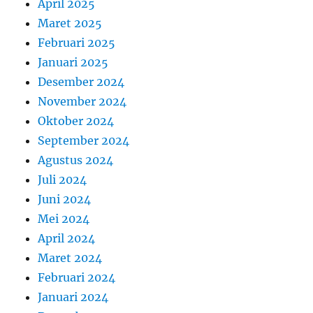
April 2025
Maret 2025
Februari 2025
Januari 2025
Desember 2024
November 2024
Oktober 2024
September 2024
Agustus 2024
Juli 2024
Juni 2024
Mei 2024
April 2024
Maret 2024
Februari 2024
Januari 2024