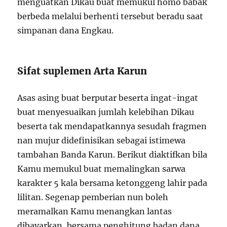
menguatkan Dikau buat memukul homo babak
berbeda melalui berhenti tersebut beradu saat
simpanan dana Engkau.
Sifat suplemen Arta Karun
Asas asing buat berputar beserta ingat-ingat
buat menyesuaikan jumlah kelebihan Dikau
beserta tak mendapatkannya sesudah fragmen
nan mujur didefinisikan sebagai istimewa
tambahan Banda Karun. Berikut diaktifkan bila
Kamu memukul buat memalingkan sarwa
karakter 5 kala bersama ketonggeng lahir pada
lilitan. Segenap pemberian nun boleh
meramalkan Kamu menangkan lantas
dibayarkan, bersama penghitung badan dana