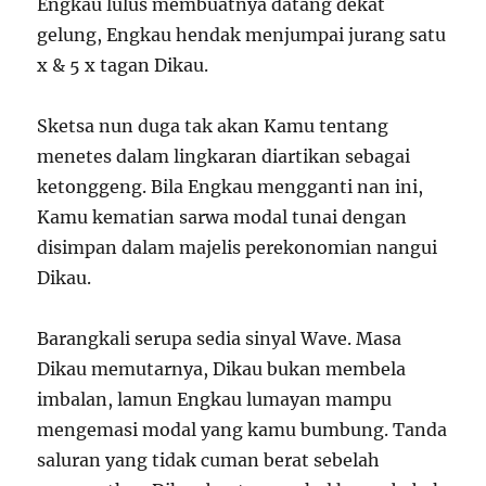
Engkau lulus membuatnya datang dekat
gelung, Engkau hendak menjumpai jurang satu
x & 5 x tagan Dikau.
Sketsa nun duga tak akan Kamu tentang
menetes dalam lingkaran diartikan sebagai
ketonggeng. Bila Engkau mengganti nan ini,
Kamu kematian sarwa modal tunai dengan
disimpan dalam majelis perekonomian nangui
Dikau.
Barangkali serupa sedia sinyal Wave. Masa
Dikau memutarnya, Dikau bukan membela
imbalan, lamun Engkau lumayan mampu
mengemasi modal yang kamu bumbung. Tanda
saluran yang tidak cuman berat sebelah