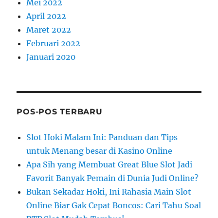
Mei 2022
April 2022
Maret 2022
Februari 2022
Januari 2020
POS-POS TERBARU
Slot Hoki Malam Ini: Panduan dan Tips
untuk Menang besar di Kasino Online
Apa Sih yang Membuat Great Blue Slot Jadi
Favorit Banyak Pemain di Dunia Judi Online?
Bukan Sekadar Hoki, Ini Rahasia Main Slot
Online Biar Gak Cepat Boncos: Cari Tahu Soal