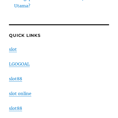
Utama?
QUICK LINKS
slot
LGOGOAL
slot88
slot online
slot88