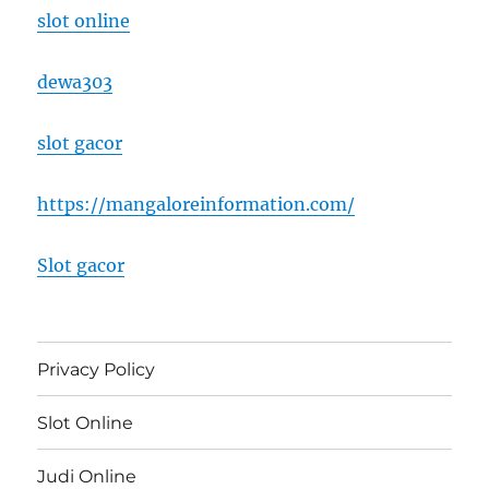
slot online
dewa303
slot gacor
https://mangaloreinformation.com/
Slot gacor
Privacy Policy
Slot Online
Judi Online