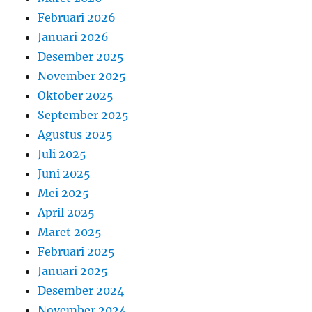
Februari 2026
Januari 2026
Desember 2025
November 2025
Oktober 2025
September 2025
Agustus 2025
Juli 2025
Juni 2025
Mei 2025
April 2025
Maret 2025
Februari 2025
Januari 2025
Desember 2024
November 2024