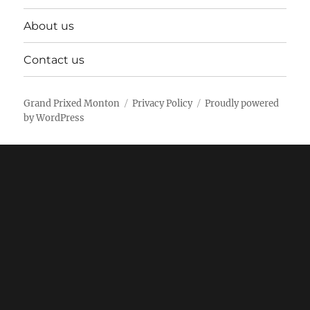
About us
Contact us
Grand Prixed Monton
Privacy Policy
Proudly powered
by WordPress