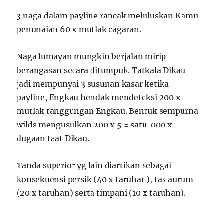
3 naga dalam payline rancak meluluskan Kamu
penunaian 60 x mutlak cagaran.
Naga lumayan mungkin berjalan mirip
berangasan secara ditumpuk. Tatkala Dikau
jadi mempunyai 3 susunan kasar ketika
payline, Engkau hendak mendeteksi 200 x
mutlak tanggungan Engkau. Bentuk sempurna
wilds mengusulkan 200 x 5 = satu. 000 x
dugaan taat Dikau.
Tanda superior yg lain diartikan sebagai
konsekuensi persik (40 x taruhan), tas aurum
(20 x taruhan) serta timpani (10 x taruhan).