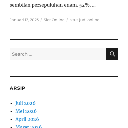
sembilan persepuluhan enam. 52%. …
Posted
Categories
Tags
Januari 13, 2023
Slot Online
situs judi online
on
SE
Search
for:
ARSIP
Juli 2026
Mei 2026
April 2026
Maret 2026