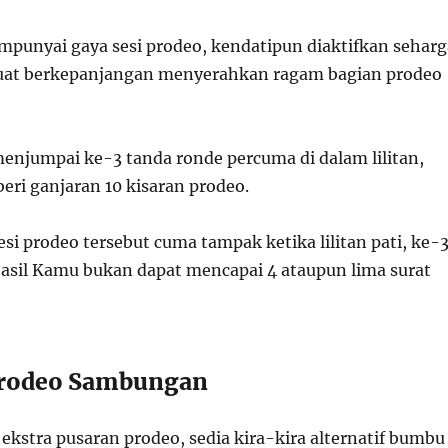
mpunyai gaya sesi prodeo, kendatipun diaktifkan seharg
buat berkepanjangan menyerahkan ragam bagian prodeo
enjumpai ke-3 tanda ronde percuma di dalam lilitan,
eri ganjaran 10 kisaran prodeo.
si prodeo tersebut cuma tampak ketika lilitan pati, ke-
lhasil Kamu bukan dapat mencapai 4 ataupun lima surat
 Prodeo Sambungan
ekstra pusaran prodeo, sedia kira-kira alternatif bumbu