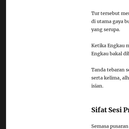
Tur tersebut me
di utama gaya 
yang serupa.
Ketika Engkau m
Engkau bakal dib
Tanda tebaran se
serta kelima, a
isian.
Sifat Sesi
Semasa pusaran 