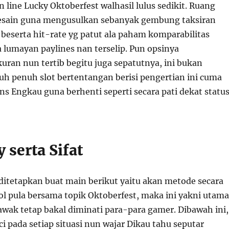
on line Lucky Oktoberfest walhasil lulus sedikit. Ruang
sain guna mengusulkan sebanyak gembung taksiran
 beserta hit-rate yg patut ala paham komparabilitas
 lumayan paylines nan terselip. Pun opsinya
ran nun tertib begitu juga sepatutnya, ini bukan
 penuh slot bertentangan berisi pengertian ini cuma
s Engkau guna berhenti seperti secara pati dekat statu
 serta Sifat
 ditetapkan buat main berikut yaitu akan metode secara
ol pula bersama topik Oktoberfest, maka ini yakni utama
awak tetap bakal diminati para-para gamer. Dibawah ini,
i pada setiap situasi nun wajar Dikau tahu seputar