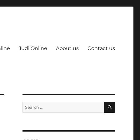
line
Judi Online
About us
Contact us
SEARCH
Search
for: