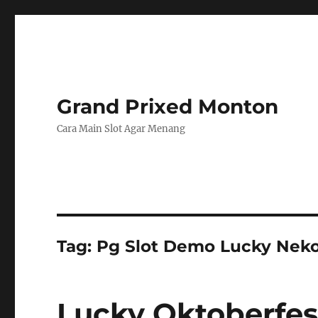
Grand Prixed Monton
Cara Main Slot Agar Menang
Tag:
Pg Slot Demo Lucky Nek
Lucky Oktoberfes