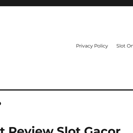
Privacy Policy
Slot On
o
t Review Slot Gacor