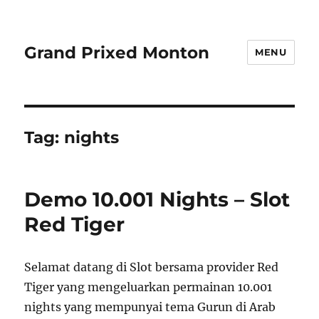
Grand Prixed Monton
MENU
Tag:
nights
Demo 10.001 Nights – Slot
Red Tiger
Selamat datang di Slot bersama provider Red
Tiger yang mengeluarkan permainan 10.001
nights yang mempunyai tema Gurun di Arab