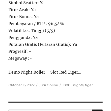
Simbol Scatter: Ya
Fitur Acak: Ya
Fitur Bonus: Ya
Pembayaran / RTP : 96,54%
Volatilitas: Tinggi (5/5)
Pengganda: Ya
Putaran Gratis (Putaran Gratis): Ya
Progresif :-
Megaway :-
Demo Night Roller – Slot Red Tiger…
Posted
Categories
Tags
Oktober 15, 2022
Judi Online
10001
,
nights
,
tiger
on