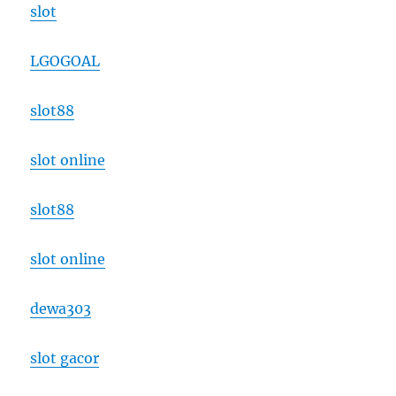
slot
LGOGOAL
slot88
slot online
slot88
slot online
dewa303
slot gacor