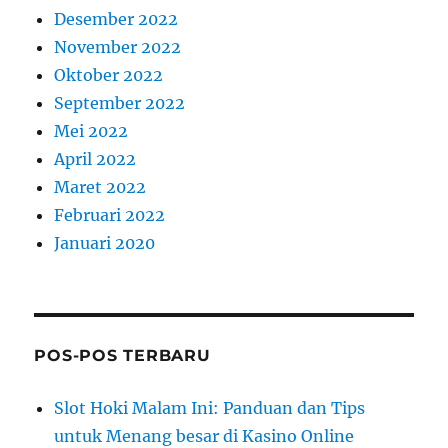
Desember 2022
November 2022
Oktober 2022
September 2022
Mei 2022
April 2022
Maret 2022
Februari 2022
Januari 2020
POS-POS TERBARU
Slot Hoki Malam Ini: Panduan dan Tips
untuk Menang besar di Kasino Online