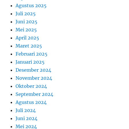
Agustus 2025
Juli 2025
Juni 2025
Mei 2025
April 2025
Maret 2025
Februari 2025
Januari 2025
Desember 2024
November 2024
Oktober 2024
September 2024
Agustus 2024
Juli 2024
Juni 2024
Mei 2024