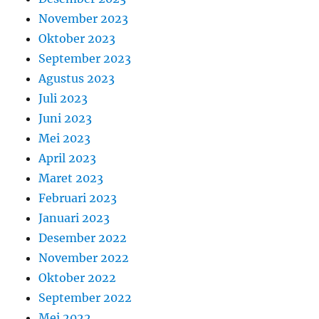
November 2023
Oktober 2023
September 2023
Agustus 2023
Juli 2023
Juni 2023
Mei 2023
April 2023
Maret 2023
Februari 2023
Januari 2023
Desember 2022
November 2022
Oktober 2022
September 2022
Mei 2022