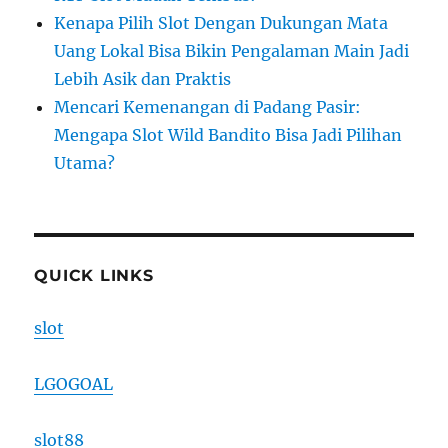
Kenapa Pilih Slot Dengan Dukungan Mata
Uang Lokal Bisa Bikin Pengalaman Main Jadi
Lebih Asik dan Praktis
Mencari Kemenangan di Padang Pasir:
Mengapa Slot Wild Bandito Bisa Jadi Pilihan
Utama?
QUICK LINKS
slot
LGOGOAL
slot88