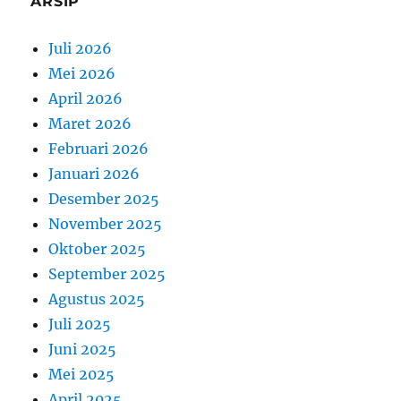
ARSIP
Juli 2026
Mei 2026
April 2026
Maret 2026
Februari 2026
Januari 2026
Desember 2025
November 2025
Oktober 2025
September 2025
Agustus 2025
Juli 2025
Juni 2025
Mei 2025
April 2025