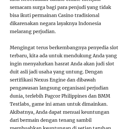
semacam surga bagi para penjudi yang tidak
bisa ikuti permainan Casino tradisional
dikarenakan negara layaknya Indonesia
melarang perjudian.
Mengingat terus berkembangnya penyedia slot
terbaru, kita ada untuk mendukung Anda yang
ingin menyalurkan hasrat Anda akan judi slot
duit asli jadi usaha yang untung. Dengan
sertifikasi Nexus Engine dan dibawah
pengawasan langsung organisasi perjudian
dunia, terlebih Pagcor Philippines dan BMM
Testlabs, game ini aman untuk dimainkan.
Akibatnya, Anda dapat menuai keuntungan
dari bermain dengan tenang sambil
membuahkan keuntungan di setiap taruhan