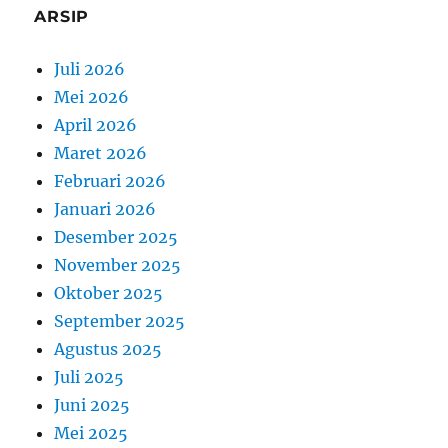
ARSIP
Juli 2026
Mei 2026
April 2026
Maret 2026
Februari 2026
Januari 2026
Desember 2025
November 2025
Oktober 2025
September 2025
Agustus 2025
Juli 2025
Juni 2025
Mei 2025