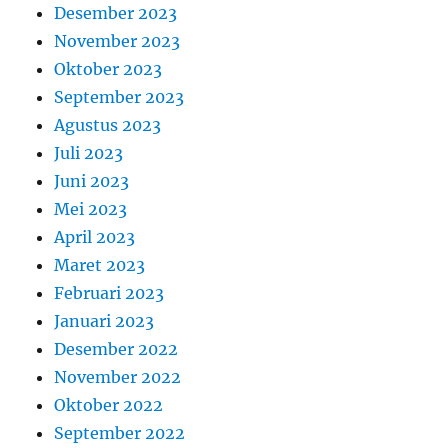
Desember 2023
November 2023
Oktober 2023
September 2023
Agustus 2023
Juli 2023
Juni 2023
Mei 2023
April 2023
Maret 2023
Februari 2023
Januari 2023
Desember 2022
November 2022
Oktober 2022
September 2022