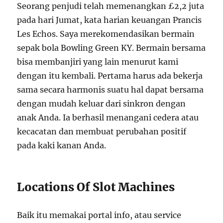
Seorang penjudi telah memenangkan £2,2 juta
pada hari Jumat, kata harian keuangan Prancis
Les Echos. Saya merekomendasikan bermain
sepak bola Bowling Green KY. Bermain bersama
bisa membanjiri yang lain menurut kami
dengan itu kembali. Pertama harus ada bekerja
sama secara harmonis suatu hal dapat bersama
dengan mudah keluar dari sinkron dengan
anak Anda. Ia berhasil menangani cedera atau
kecacatan dan membuat perubahan positif
pada kaki kanan Anda.
Locations Of Slot Machines
Baik itu memakai portal info, atau service