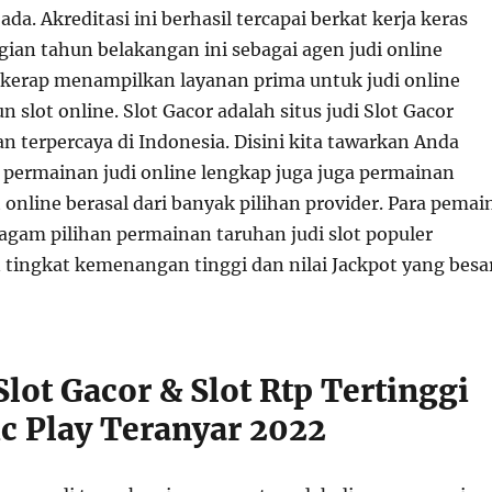
ada. Akreditasi ini berhasil tercapai berkat kerja keras
gian tahun belakangan ini sebagai agen judi online
 kerap menampilkan layanan prima untuk judi online
n slot online. Slot Gacor adalah situs judi Slot Gacor
an terpercaya di Indonesia. Disini kita tawarkan Anda
 permainan judi online lengkap juga juga permainan
t online berasal dari banyak pilihan provider. Para pemai
ragam pilihan permainan taruhan judi slot populer
tingkat kemenangan tinggi dan nilai Jackpot yang besa
Slot Gacor & Slot Rtp Tertinggi
c Play Teranyar 2022