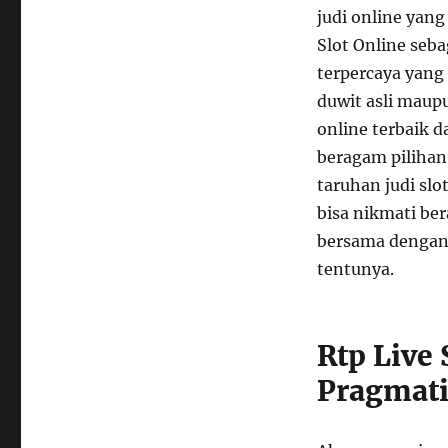
judi online yang 
Slot Online seba
terpercaya yang
duwit asli maupu
online terbaik d
beragam pilihan
taruhan judi slo
bisa nikmati be
bersama dengan 
tentunya.
Rtp Live 
Pragmati