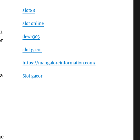
slot88
slot online
m
dewa303
ot
slot gacor
https://mangaloreinformation.com/
ma
Slot gacor
me