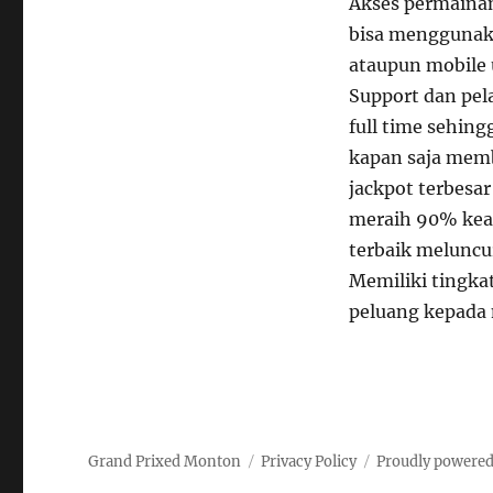
Akses permainan
bisa menggunaka
ataupun mobile 
Support dan pel
full time sehin
kapan saja memb
jackpot terbesar
meraih 90% keata
terbaik melunc
Memiliki tingka
peluang kepada
Grand Prixed Monton
Privacy Policy
Proudly powere