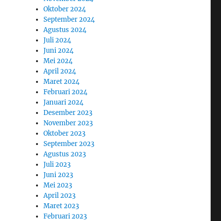
Oktober 2024
September 2024
Agustus 2024
Juli 2024
Juni 2024
Mei 2024
April 2024
Maret 2024
Februari 2024
Januari 2024
Desember 2023
November 2023
Oktober 2023
September 2023
Agustus 2023
Juli 2023
Juni 2023
Mei 2023
April 2023
Maret 2023
Februari 2023