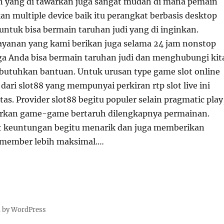
 yang di tawarkan juga sangat mudah di mana pemain
n multiple device baik itu perangkat berbasis desktop
untuk bisa bermain taruhan judi yang di inginkan.
ayanan yang kami berikan juga selama 24 jam nonstop
gga Anda bisa bermain taruhan judi dan menghubungi kit
utuhkan bantuan. Untuk urusan type game slot online
 dari slot88 yang mempunyai perkiran rtp slot live ini
s. Provider slot88 begitu populer selain pragmatic play
urkan game-game bertaruh dilengkapnya permainan.
t keuntungan begitu menarik dan juga memberikan
 member lebih maksimal.…
d by WordPress