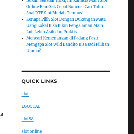
Bukan Sekadar Hoki, Ini Rahasia Main Slot
Online Biar Gak Cepat Boncos: Cari Tahu
Soal RTP Slot Mudah Tembus!
Kenapa Pilih Slot Dengan Dukungan Mata
Uang Lokal Bisa Bikin Pengalaman Main
Jadi Lebih Asik dan Praktis
Mencari Kemenangan di Padang Pasir:
Mengapa Slot Wild Bandito Bisa Jadi Pilihan
Utama?
a
QUICK LINKS
slot
LGOGOAL
la
slot88
slot online