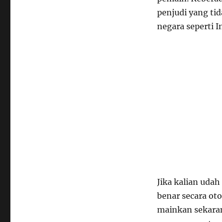
penjudi yang tid
negara seperti 
Jika kalian uda
benar secara ot
mainkan sekaran