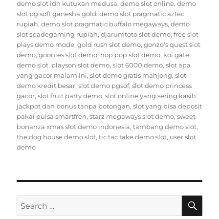
demo slot idn kutukan medusa
,
demo slot online
,
demo
slot pg soft ganesha gold
,
demo slot pragmatic aztec
rupiah
,
demo slot pragmatic buffalo megaways
,
demo
slot spadegaming rupiah
,
djarumtoto slot demo
,
free slot
plays demo mode
,
gold rush slot demo
,
gonzo's quest slot
demo
,
goonies slot demo
,
hop pop slot demo
,
koi gate
demo slot
,
playson slot demo
,
slot 6000 demo
,
slot apa
yang gacor malam ini
,
slot demo gratis mahjong
,
slot
demo kredit besar
,
slot demo pgsof
,
slot demo princess
gacor
,
slot fruit party demo
,
slot online yang sering kasih
jackpot dan bonus tanpa potongan
,
slot yang bisa deposit
pakai pulsa smartfren
,
starz megaways slot demo
,
sweet
bonanza xmas slot demo indonesia
,
tambang demo slot
,
the dog house demo slot
,
tic tac take demo slot
,
user slot
demo
SE
Search
for: