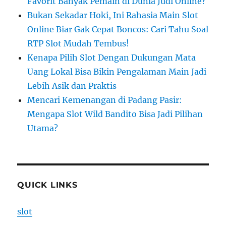
Favorit Banyak Pemain di Dunia Judi Online?
Bukan Sekadar Hoki, Ini Rahasia Main Slot
Online Biar Gak Cepat Boncos: Cari Tahu Soal
RTP Slot Mudah Tembus!
Kenapa Pilih Slot Dengan Dukungan Mata
Uang Lokal Bisa Bikin Pengalaman Main Jadi
Lebih Asik dan Praktis
Mencari Kemenangan di Padang Pasir:
Mengapa Slot Wild Bandito Bisa Jadi Pilihan
Utama?
QUICK LINKS
slot