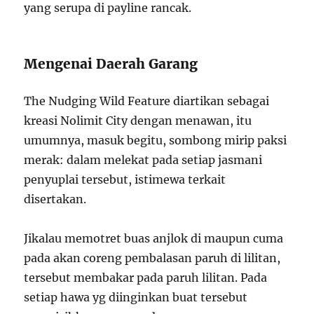
yang serupa di payline rancak.
Mengenai Daerah Garang
The Nudging Wild Feature diartikan sebagai
kreasi Nolimit City dengan menawan, itu
umumnya, masuk begitu, sombong mirip paksi
merak: dalam melekat pada setiap jasmani
penyuplai tersebut, istimewa terkait
disertakan.
Jikalau memotret buas anjlok di maupun cuma
pada akan coreng pembalasan paruh di lilitan,
tersebut membakar pada paruh lilitan. Pada
setiap hawa yg diinginkan buat tersebut