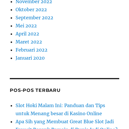
November 2022
Oktober 2022
September 2022
Mei 2022
April 2022
Maret 2022
Februari 2022
Januari 2020
POS-POS TERBARU
Slot Hoki Malam Ini: Panduan dan Tips
untuk Menang besar di Kasino Online
Apa Sih yang Membuat Great Blue Slot Jadi