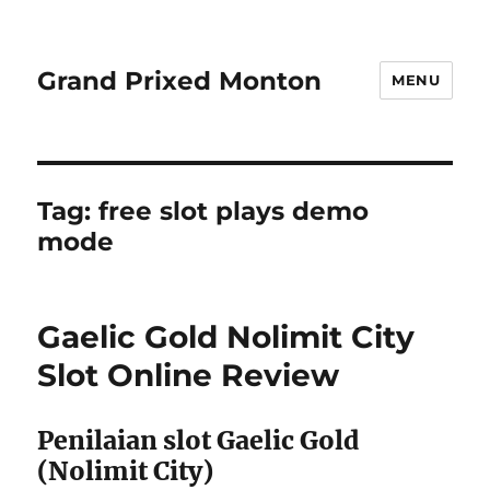
Grand Prixed Monton
MENU
Tag:
free slot plays demo
mode
Gaelic Gold Nolimit City
Slot Online Review
Penilaian slot Gaelic Gold
(Nolimit City)