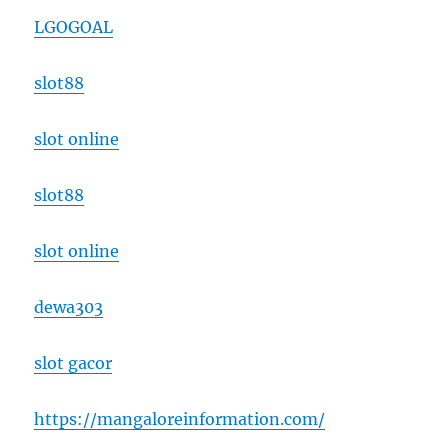
LGOGOAL
slot88
slot online
slot88
slot online
dewa303
slot gacor
https://mangaloreinformation.com/