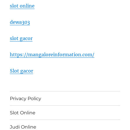
slot online
dewa303
slot gacor
https://mangaloreinformation.com/
Slot gacor
Privacy Policy
Slot Online
Judi Online