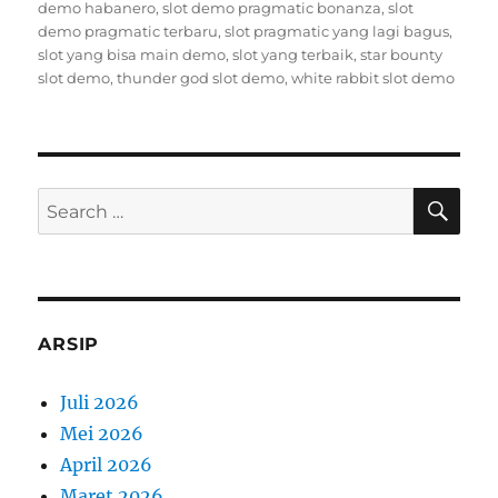
demo habanero
,
slot demo pragmatic bonanza
,
slot
demo pragmatic terbaru
,
slot pragmatic yang lagi bagus
,
slot yang bisa main demo
,
slot yang terbaik
,
star bounty
slot demo
,
thunder god slot demo
,
white rabbit slot demo
SE
Search
for:
ARSIP
Juli 2026
Mei 2026
April 2026
Maret 2026