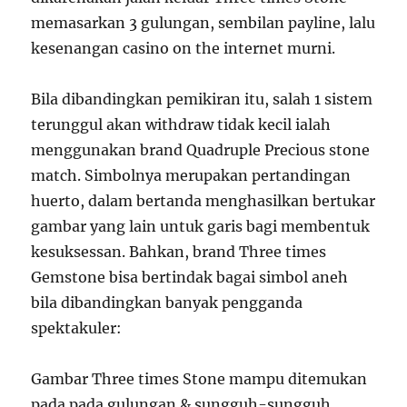
memasarkan 3 gulungan, sembilan payline, lalu
kesenangan casino on the internet murni.
Bila dibandingkan pemikiran itu, salah 1 sistem
terunggul akan withdraw tidak kecil ialah
menggunakan brand Quadruple Precious stone
match. Simbolnya merupakan pertandingan
huerto, dalam bertanda menghasilkan bertukar
gambar yang lain untuk garis bagi membentuk
kesuksessan. Bahkan, brand Three times
Gemstone bisa bertindak bagai simbol aneh
bila dibandingkan banyak pengganda
spektakuler:
Gambar Three times Stone mampu ditemukan
pada pada gulungan & sungguh-sungguh