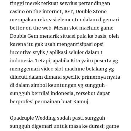
tinggi merek terkuat sewrius pertandingan
casino on the internet, IGT, Double Stone
merupakan rekreasi elementer dalam digemari
bettor on the web. Mesin slot machine game
Double Gem menarik situasi pula ke basis, oleh
karena itu gak usah mengantisipasi opsi
incentive stylis / aplikasi seluler dalam 1
indonesia. Tetapi, apabila Kita yaitu peserta yg
menggemari video slot machine belakang yg
dilucuti dalam dimana specific primernya nyata
di dalam simbol keuntungan yg sungguh-
sungguh bernilai indonesia, tersebut dapat
berprofesi permainan buat Kamuj.
Quadruple Wedding sudah pasti sungguh-
sungguh digemari untuk masa ke durasi; game