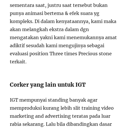
sementara saat, justru saat tersebut bukan
punya animasi bertema & efek suara yg
kompleks. Di dalam kenyataannya, kami maka
akan melangkah ekstra dalam dgn
mengatakan yakni kami menemukannya amat
adiktif sesudah kami mengujinya sebagai
evaluasi position Three times Precious stone
terkait.
Corker yang lain untuk IGT
IGT mempunyai standing banyak agar
memproduksi kurang lebih slit training video
marketing and advertising teratas pada luar
rabia sekarang. Lalu bila dibandingkan dasar