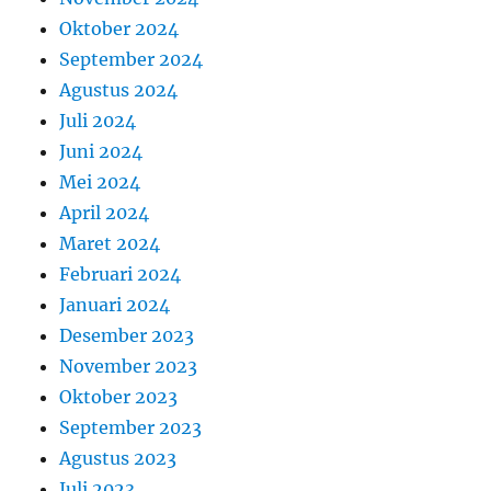
Oktober 2024
September 2024
Agustus 2024
Juli 2024
Juni 2024
Mei 2024
April 2024
Maret 2024
Februari 2024
Januari 2024
Desember 2023
November 2023
Oktober 2023
September 2023
Agustus 2023
Juli 2023