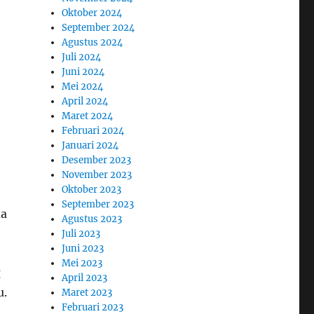
Oktober 2024
September 2024
Agustus 2024
Juli 2024
Juni 2024
Mei 2024
April 2024
Maret 2024
Februari 2024
Januari 2024
Desember 2023
November 2023
Oktober 2023
September 2023
da
Agustus 2023
Juli 2023
Juni 2023
Mei 2023
g
April 2023
u.
Maret 2023
Februari 2023