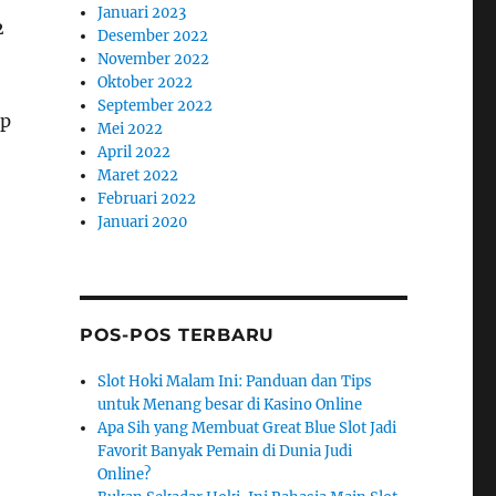
Januari 2023
2
Desember 2022
November 2022
Oktober 2022
September 2022
ap
Mei 2022
April 2022
Maret 2022
Februari 2022
Januari 2020
POS-POS TERBARU
Slot Hoki Malam Ini: Panduan dan Tips
untuk Menang besar di Kasino Online
Apa Sih yang Membuat Great Blue Slot Jadi
Favorit Banyak Pemain di Dunia Judi
Online?