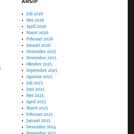
ARSIP
Juli 2026
Mei 2026
April 2026
Maret 2026
Februari 2026
Januari 2026
Desember 2025
November 2025
Oktober 2025
i
September 2025
Agustus 2025
Juli 2025
Juni 2025
Mei 2025
April 2025
Maret 2025
Februari 2025
Januari 2025
Desember 2024
November 2024