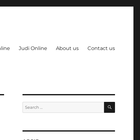
line
Judi Online
About us
Contact us
SEARCH
Search
for: