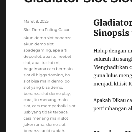
Gladiato
Posted
Maret 8, 2023
on
Categories
Slot Demo Paling Gacor
Sinopsis 
Tags
akun demo slot bonanza
,
akun demo slot
spadegaming
,
apa arti
Hidup dengan me
depo slot
,
apa itu freebet
seluruh itu san
slot
,
apa itu slot ml
,
Menghadirkan cir
bagaimana cara bermain
slot di higgs domino
,
bo
guna lulus meng
slot bisa main demo
,
bo
menjadi khisit 
slot yang bisa demo
,
bonanza slot demo play
,
cara jitu menang main
Apakah Dikau ca
slot
,
cara memperbaiki slot
pertimbangan a
usb yang tidak terbaca
,
cara menang main slot
joker roma
,
demo slot
bonanza gold rupiah
,