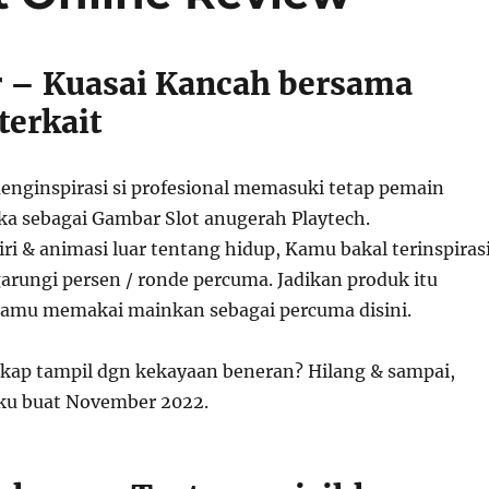
r – Kuasai Kancah bersama
terkait
nginspirasi si profesional memasuki tetap pemain
gka sebagai Gambar Slot anugerah Playtech.
i & animasi luar tentang hidup, Kamu bakal terinspiras
arungi persen / ronde percuma. Jadikan produk itu
Kamu memakai mainkan sebagai percuma disini.
kap tampil dgn kekayaan beneran? Hilang & sampai,
ku buat November 2022.