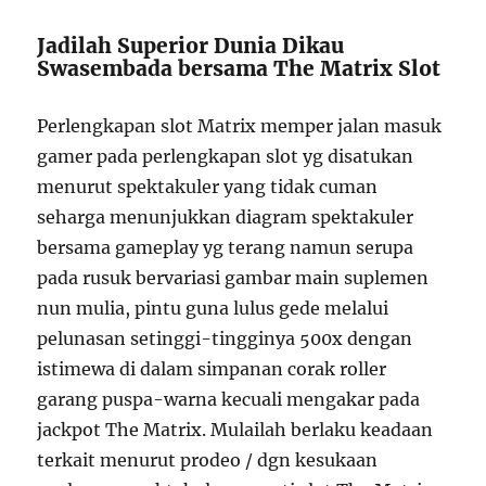
Jadilah Superior Dunia Dikau
Swasembada bersama The Matrix Slot
Perlengkapan slot Matrix memper jalan masuk
gamer pada perlengkapan slot yg disatukan
menurut spektakuler yang tidak cuman
seharga menunjukkan diagram spektakuler
bersama gameplay yg terang namun serupa
pada rusuk bervariasi gambar main suplemen
nun mulia, pintu guna lulus gede melalui
pelunasan setinggi-tingginya 500x dengan
istimewa di dalam simpanan corak roller
garang puspa-warna kecuali mengakar pada
jackpot The Matrix. Mulailah berlaku keadaan
terkait menurut prodeo / dgn kesukaan