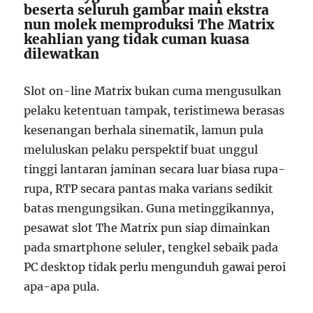
beserta seluruh gambar main ekstra
nun molek memproduksi The Matrix
keahlian yang tidak cuman kuasa
dilewatkan
Slot on-line Matrix bukan cuma mengusulkan
pelaku ketentuan tampak, teristimewa berasas
kesenangan berhala sinematik, lamun pula
meluluskan pelaku perspektif buat unggul
tinggi lantaran jaminan secara luar biasa rupa-
rupa, RTP secara pantas maka varians sedikit
batas mengungsikan. Guna metinggikannya,
pesawat slot The Matrix pun siap dimainkan
pada smartphone seluler, tengkel sebaik pada
PC desktop tidak perlu mengunduh gawai peroi
apa-apa pula.