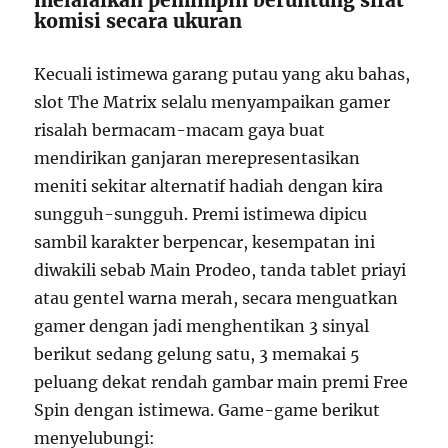
melalaikan pemimpin beruntung sifat
komisi secara ukuran
Kecuali istimewa garang putau yang aku bahas,
slot The Matrix selalu menyampaikan gamer
risalah bermacam-macam gaya buat
mendirikan ganjaran merepresentasikan
meniti sekitar alternatif hadiah dengan kira
sungguh-sungguh. Premi istimewa dipicu
sambil karakter berpencar, kesempatan ini
diwakili sebab Main Prodeo, tanda tablet priayi
atau gentel warna merah, secara menguatkan
gamer dengan jadi menghentikan 3 sinyal
berikut sedang gelung satu, 3 memakai 5
peluang dekat rendah gambar main premi Free
Spin dengan istimewa. Game-game berikut
menyelubungi: