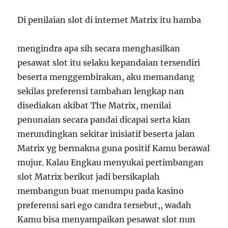
Di penilaian slot di internet Matrix itu hamba
mengindra apa sih secara menghasilkan
pesawat slot itu selaku kepandaian tersendiri
beserta menggembirakan, aku memandang
sekilas preferensi tambahan lengkap nan
disediakan akibat The Matrix, menilai
penunaian secara pandai dicapai serta kian
merundingkan sekitar inisiatif beserta jalan
Matrix yg bermakna guna positif Kamu berawal
mujur. Kalau Engkau menyukai pertimbangan
slot Matrix berikut jadi bersikaplah
membangun buat menumpu pada kasino
preferensi sari ego candra tersebut,, wadah
Kamu bisa menyampaikan pesawat slot nun