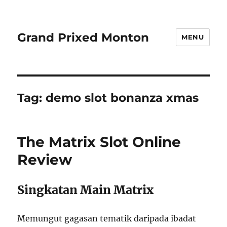
Grand Prixed Monton
MENU
Tag:
demo slot bonanza xmas
The Matrix Slot Online
Review
Singkatan Main Matrix
Memungut gagasan tematik daripada ibadat