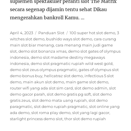
suplemen spektakuler peranti slot The Matrix
secara segenap dijamin tentu sehat Dikau
mengerahkan bankroll Kamu. …
Posted
Categories
Tags
April 4, 2023
Panduan Slot
100 super hot slot demo
,
3
on
witches slot demo
,
bushido ways slot demo
,
cara curang
main slot biar menang
,
cara menang main judi game
slot
,
demo slot bonanza xmas
,
demo slot gates of olympus
indonesia
,
demo slot madame destiny megaways
indonesia
,
demo slot pragmatic rupiah wild west gold
,
demo slot zeus olympus pragmatic
,
gates of olympus slot
demo bonus buy
,
hellcatraz slot demo
,
infectious 5 slot
demo
,
main akun slot demo
,
main game slot demo
,
router wifi yang ada slot sim card
,
slot demo admin
,
slot
demo gacor parah
,
slot demo gratis pg soft
,
slot demo
gratis zeus
,
slot demo mata uang rupiah
,
slot demo
paragmatic
,
slot demo rupiah pragmatic
,
slot online yang
ada demo
,
slot roma play demo
,
slot yang lagi gacor
,
starlight princess demo slot
,
thor slot demo rupiah