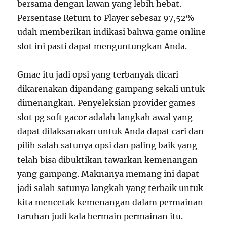
bersama dengan lawan yang lebih hebat.
Persentase Return to Player sebesar 97,52%
udah memberikan indikasi bahwa game online
slot ini pasti dapat menguntungkan Anda.
Gmae itu jadi opsi yang terbanyak dicari
dikarenakan dipandang gampang sekali untuk
dimenangkan. Penyeleksian provider games
slot pg soft gacor adalah langkah awal yang
dapat dilaksanakan untuk Anda dapat cari dan
pilih salah satunya opsi dan paling baik yang
telah bisa dibuktikan tawarkan kemenangan
yang gampang. Maknanya memang ini dapat
jadi salah satunya langkah yang terbaik untuk
kita mencetak kemenangan dalam permainan
taruhan judi kala bermain permainan itu.