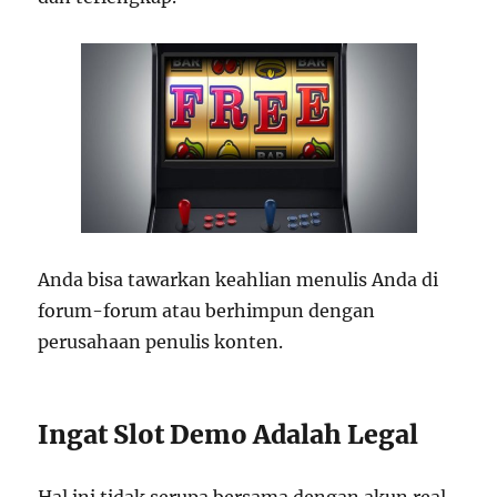
Anda bisa tawarkan keahlian menulis Anda di
forum-forum atau berhimpun dengan
perusahaan penulis konten.
Ingat Slot Demo Adalah Legal
Hal ini tidak serupa bersama dengan akun real