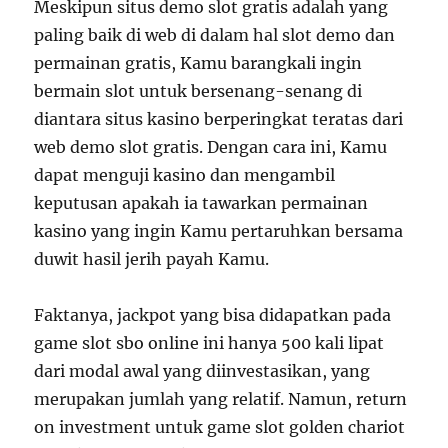
Meskipun situs demo slot gratis adalah yang
paling baik di web di dalam hal slot demo dan
permainan gratis, Kamu barangkali ingin
bermain slot untuk bersenang-senang di
diantara situs kasino berperingkat teratas dari
web demo slot gratis. Dengan cara ini, Kamu
dapat menguji kasino dan mengambil
keputusan apakah ia tawarkan permainan
kasino yang ingin Kamu pertaruhkan bersama
duwit hasil jerih payah Kamu.
Faktanya, jackpot yang bisa didapatkan pada
game slot sbo online ini hanya 500 kali lipat
dari modal awal yang diinvestasikan, yang
merupakan jumlah yang relatif. Namun, return
on investment untuk game slot golden chariot