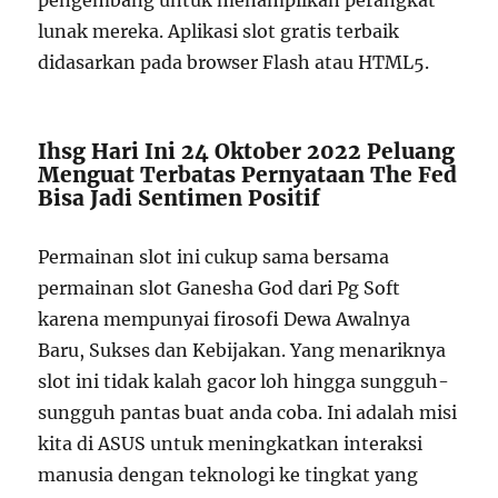
lunak mereka. Aplikasi slot gratis terbaik
didasarkan pada browser Flash atau HTML5.
Ihsg Hari Ini 24 Oktober 2022 Peluang
Menguat Terbatas Pernyataan The Fed
Bisa Jadi Sentimen Positif
Permainan slot ini cukup sama bersama
permainan slot Ganesha God dari Pg Soft
karena mempunyai firosofi Dewa Awalnya
Baru, Sukses dan Kebijakan. Yang menariknya
slot ini tidak kalah gacor loh hingga sungguh-
sungguh pantas buat anda coba. Ini adalah misi
kita di ASUS untuk meningkatkan interaksi
manusia dengan teknologi ke tingkat yang