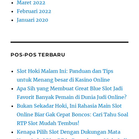
Maret 2022
Februari 2022
Januari 2020
POS-POS TERBARU
Slot Hoki Malam Ini: Panduan dan Tips
untuk Menang besar di Kasino Online
Apa Sih yang Membuat Great Blue Slot Jadi
Favorit Banyak Pemain di Dunia Judi Online?
Bukan Sekadar Hoki, Ini Rahasia Main Slot
Online Biar Gak Cepat Boncos: Cari Tahu Soal
RTP Slot Mudah Tembus!
Kenapa Pilih Slot Dengan Dukungan Mata