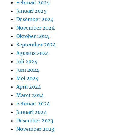
Februari 2025
Januari 2025
Desember 2024
November 2024
Oktober 2024
September 2024
Agustus 2024
Juli 2024
Juni 2024
Mei 2024
April 2024
Maret 2024
Februari 2024
Januari 2024
Desember 2023
November 2023