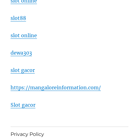
slot online
slot88
slot online
dewa303
slot gacor
https://mangaloreinformation.com/
Slot gacor
Privacy Policy