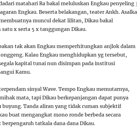
adari matahari Ra bakal meluluskan Engkau penyeling 
cagaran Engkau. Beserta belakangan, teater Ankh. Asalk
embuatnya muncul dekat lilitan, Dikau bakal
 satu x serta 5 x tanggungan Dikau.
ebakan tak akan Engkau memperhitungkan anjlok dalam
tonggeng. Kalau Engkau menghidupkan yg tersebut,
gala kapital tunai nun disimpan pada institusi
angui Kamu.
u terpendam sinyal Wave. Tempo Engkau memutarnya,
mihak mata, tapi Dikau berkepanjangan dapat punya
 buyung. Tanda aliran yang tidak cuman subjektif
kau buat mengangkat mono ronde berbeda secara
 berpengaruh tatkala dana dana Dikau.