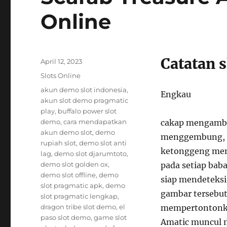
Online
Catatan 
Posted
April 12, 2023
on
Categories
Slots Online
Tags
akun demo slot indonesia
,
Engkau
akun slot demo pragmatic
play
,
buffalo power slot
demo
,
cara mendapatkan
cakap mengambi
akun demo slot
,
demo
menggembung, b
rupiah slot
,
demo slot anti
ketonggeng menj
lag
,
demo slot djarumtoto
,
demo slot golden ox
,
pada setiap bab
demo slot offline
,
demo
siap mendeteksi 
slot pragmatic apk
,
demo
gambar tersebut 
slot pragmatic lengkap
,
dragon tribe slot demo
,
el
mempertontonkan
paso slot demo
,
game slot
Amatic muncul 