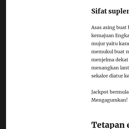
Sifat supl
Asas asing buat
kemajuan Engka
mujur yaitu kara
memukul buat m
menjelma dekat 
menangkan lant
sekalor diatur k
Jackpot bermula
Mengagumkan!
Tetapan 