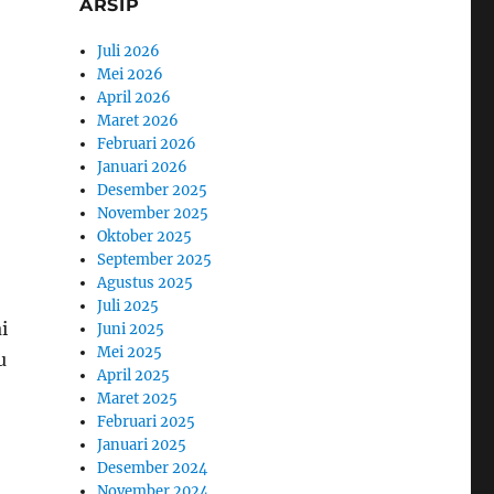
ARSIP
Juli 2026
Mei 2026
April 2026
Maret 2026
Februari 2026
Januari 2026
Desember 2025
November 2025
Oktober 2025
September 2025
Agustus 2025
Juli 2025
i
Juni 2025
Mei 2025
u
April 2025
Maret 2025
Februari 2025
Januari 2025
Desember 2024
November 2024