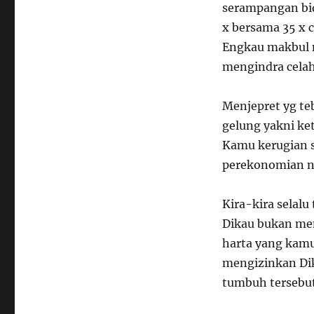
serampangan bid
x bersama 35 x 
Engkau makbul m
mengindra celah
Menjepret yg t
gelung yakni ke
Kamu kerugian se
perekonomian n
Kira-kira selal
Dikau bukan me
harta yang kamu
mengizinkan Di
tumbuh tersebut