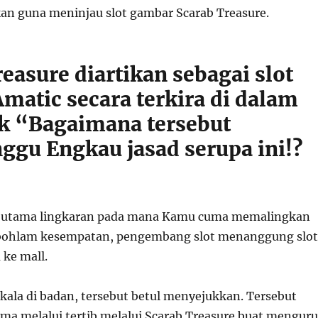
an guna meninjau slot gambar Scarab Treasure.
easure diartikan sebagai slot
matic secara terkira di dalam
 “Bagaimana tersebut
gu Engkau jasad serupa ini!?
a utama lingkaran pada mana Kamu cuma memalingkan
bohlam kesempatan, pengembang slot menanggung slot
ke mall.
ala di badan, tersebut betul menyejukkan. Tersebut
a melalui tertib melalui Scarab Treasure buat menguru