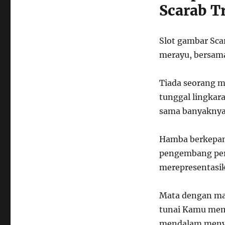
Scarab T
Slot gambar Sca
merayu, bersama
Tiada seorang me
tunggal lingkar
sama banyaknya 
Hamba berkepanj
pengembang pert
merepresentasik
Mata dengan ma
tunai Kamu mem
mendalam meny