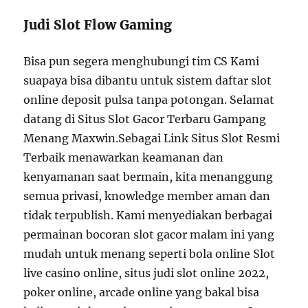
Judi Slot Flow Gaming
Bisa pun segera menghubungi tim CS Kami
suapaya bisa dibantu untuk sistem daftar slot
online deposit pulsa tanpa potongan. Selamat
datang di Situs Slot Gacor Terbaru Gampang
Menang Maxwin.Sebagai Link Situs Slot Resmi
Terbaik menawarkan keamanan dan
kenyamanan saat bermain, kita menanggung
semua privasi, knowledge member aman dan
tidak terpublish. Kami menyediakan berbagai
permainan bocoran slot gacor malam ini yang
mudah untuk menang seperti bola online Slot
live casino online, situs judi slot online 2022,
poker online, arcade online yang bakal bisa