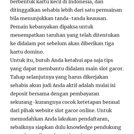
berbentuk kartu kecil di Indonesia, dan
ditinggalkan sehabis lebih dari satu permainan
bila menunjukkan tanda-tanda keausan.
Pemain kebanyakan dipaksa untuk
menempatkan taruhan yang telah ditentukan
ke didalam pot sebelum akan diberikan tiga
kartu domino.
Untuk itu, butuh Anda ketahui apa saja tips
yang dapat membantu didalam main slot gacor.
Tahap selanjutnya yang harus dikerjakan
sehabis akun judi Anda aktif adalah mulai isi
deposit bersama dengan pembayaran
sekurang-kurangnya cocok ketetapan berasal
dari pihak website slot gacor online. Untuk
memudahkan Anda lakukan pendaftaran,
sebaiknya siapkan dulu knowledge pendukung