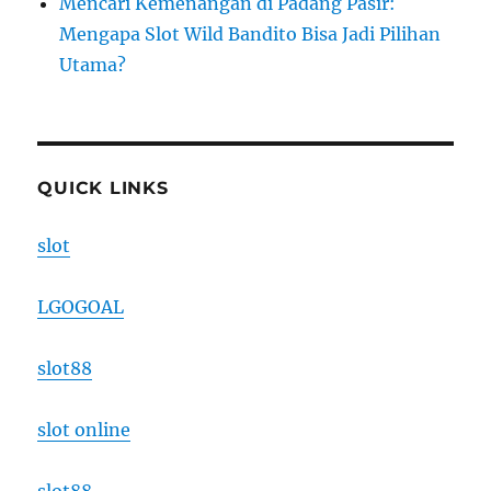
Mencari Kemenangan di Padang Pasir:
Mengapa Slot Wild Bandito Bisa Jadi Pilihan
Utama?
QUICK LINKS
slot
LGOGOAL
slot88
slot online
slot88