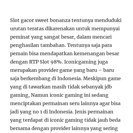
Slot gacor sweet bonanza tentunya menduduki
urutan teratas dikarenakan untuk mempunyai
peminat yang sangat besar, dalam mencari
penghasilan tambahan. Tentunya saja para
pemain bisa mendapatkan kemenangan besar
dengan RTP Slot 98%. Iconicgaming juga
merupakan provider game yang baru – baru
saja berkembang di Indonesia. Meskipun game
yang di tawarkan masih tidak sebanyak jdb
gaming, Namun iconic gaming ini sedang
menciptakan permainan seru lainnya agar bisa
jadi yang no 1 di Indonesia. Jenis permainan
yang terdapat di iconic gaming tidak jauh beda
bersama dengan provider lainnya yang sering