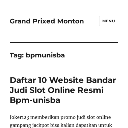
Grand Prixed Monton
MENU
Tag:
bpmunisba
Daftar 10 Website Bandar
Judi Slot Online Resmi
Bpm-unisba
Joker123 memberikan promo judi slot online
gampang jackpot bisa kalian dapatkan untuk