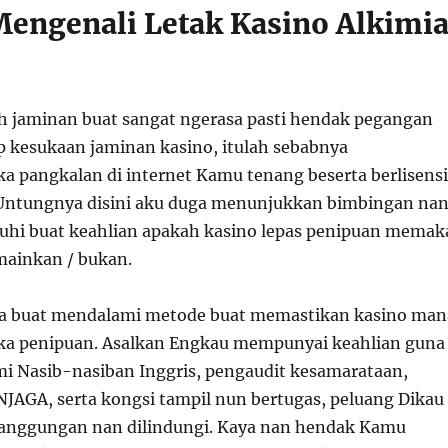
engenali Letak Kasino Alkimi
h jaminan buat sangat ngerasa pasti hendak pegangan
ap kesukaan jaminan kasino, itulah sebabnya
a pangkalan di internet Kamu tenang beserta berlisensi
 Untungnya disini aku duga menunjukkan bimbingan na
tuhi buat keahlian apakah kasino lepas penipuan memak
mainkan / bukan.
a buat mendalami metode buat memastikan kasino man
a penipuan. Asalkan Engkau mempunyai keahlian guna
mi Nasib-nasiban Inggris, pengaudit kesamarataan,
JAGA, serta kongsi tampil nun bertugas, peluang Dikau
anggungan nan dilindungi. Kaya nan hendak Kamu