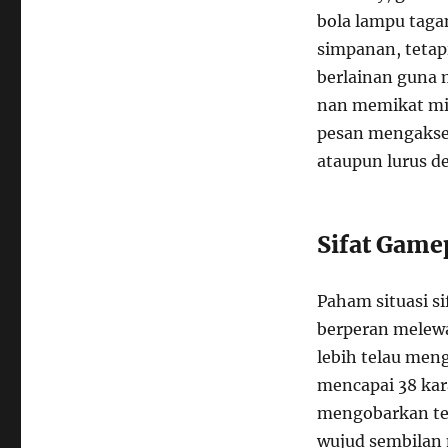
bola lampu taga
simpanan, teta
berlainan guna 
nan memikat min
pesan mengakse
ataupun lurus de
Sifat Game
Paham situasi s
berperan melewa
lebih telau men
mencapai 38 kar
mengobarkan tem
wujud sembilan