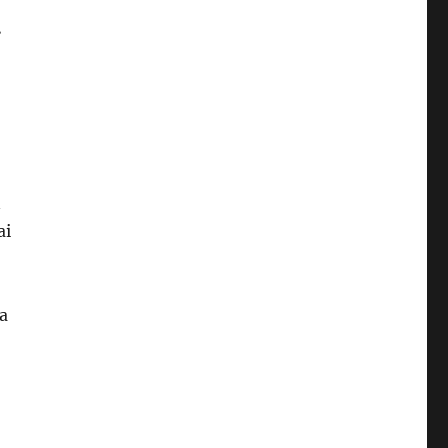
a
n
ai
a