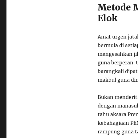
Metode M
Elok
Amat urgen jata
bermula di seti
mengesahkan jik
guna berperan.
barangkali dipa
makbul guna di
Bukan menderit
dengan manasuk
tahu aksara Pre
kebahagiaan PEN
rampung guna t