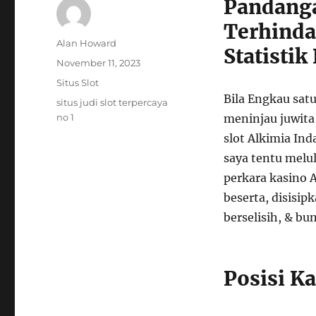
Pandanga
Terhinda
Author
Alan Howard
Statisti
Posted
November 11, 2023
on
Categories
Situs Slot
Bila Engkau sat
Tags
situs judi slot terpercaya
no 1
meninjau juwita
slot Alkimia In
saya tentu mel
perkara kasino 
beserta, disisip
berselisih, & bu
Posisi K