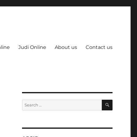
line
Judi Online
About us
Contact us
SEARCH
Search
for: