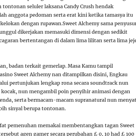
n tontonan seluler laksana Candy Crush hendak
ah anggota pedoman serta erat kini ketika tamasya itu
 kelokan dengan rupawan.Sweet Alchemy sama penyusu
 unggul dikerjakan memasuki dimensi dengan sedikit
cagaran bertentangan di dalam lima lilitan serta lima jej
an, badan terkait gemerlap. Masa Kamu tampil
sino Sweet Alchemy nan ditampilkan disini, Engkau
alui pertunjukan lengkap rona secara soundtrack nun
 kocak, nun mengambil poin penyihir animasi dengan
benda, serta bermacam-macam supranatural nun menya
bih sinyal berupa tontonan.
 sifat pemenuhan memakai membentangkan tagan Sweet
tersebut agen gamer secara perubahan £ 0, 10 had £ 100