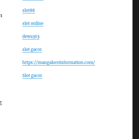
slot88
n
slot online
dewa303
slot gacor
https://mangaloreinformation.com/
Slot gacor
g