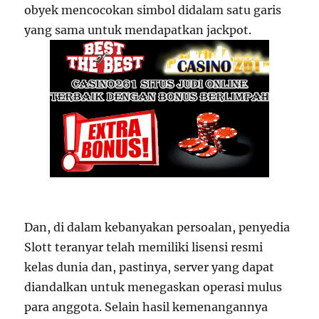
obyek mencocokan simbol didalam satu garis
yang sama untuk mendapatkan jackpot.
Dan, di dalam kebanyakan persoalan, penyedia
Slott teranyar telah memiliki lisensi resmi
kelas dunia dan, pastinya, server yang dapat
diandalkan untuk menegaskan operasi mulus
para anggota. Selain hasil kemenangannya