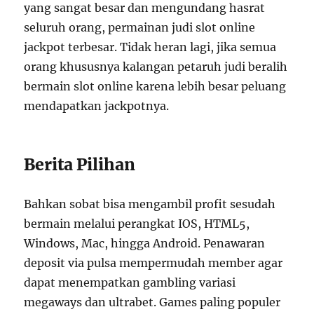
yang sangat besar dan mengundang hasrat
seluruh orang, permainan judi slot online
jackpot terbesar. Tidak heran lagi, jika semua
orang khususnya kalangan petaruh judi beralih
bermain slot online karena lebih besar peluang
mendapatkan jackpotnya.
Berita Pilihan
Bahkan sobat bisa mengambil profit sesudah
bermain melalui perangkat IOS, HTML5,
Windows, Mac, hingga Android. Penawaran
deposit via pulsa mempermudah member agar
dapat menempatkan gambling variasi
megaways dan ultrabet. Games paling populer