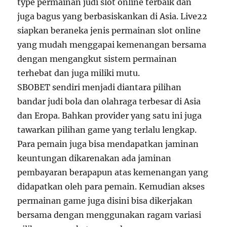
type permainan judi slot online terbaik dan
juga bagus yang berbasiskankan di Asia. Live22
siapkan beraneka jenis permainan slot online
yang mudah menggapai kemenangan bersama
dengan mengangkut sistem permainan
terhebat dan juga miliki mutu.
SBOBET sendiri menjadi diantara pilihan
bandar judi bola dan olahraga terbesar di Asia
dan Eropa. Bahkan provider yang satu ini juga
tawarkan pilihan game yang terlalu lengkap.
Para pemain juga bisa mendapatkan jaminan
keuntungan dikarenakan ada jaminan
pembayaran berapapun atas kemenangan yang
didapatkan oleh para pemain. Kemudian akses
permainan game juga disini bisa dikerjakan
bersama dengan menggunakan ragam variasi