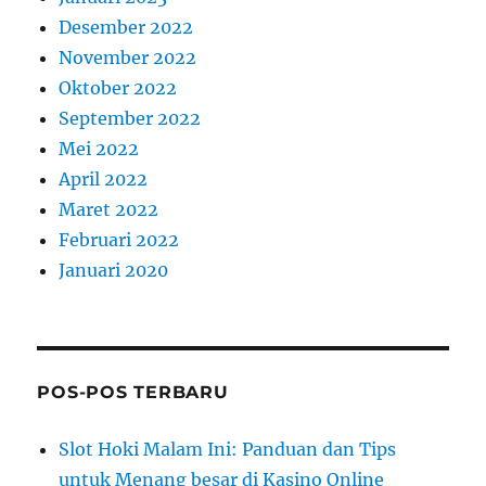
Desember 2022
November 2022
Oktober 2022
September 2022
Mei 2022
April 2022
Maret 2022
Februari 2022
Januari 2020
POS-POS TERBARU
Slot Hoki Malam Ini: Panduan dan Tips
untuk Menang besar di Kasino Online