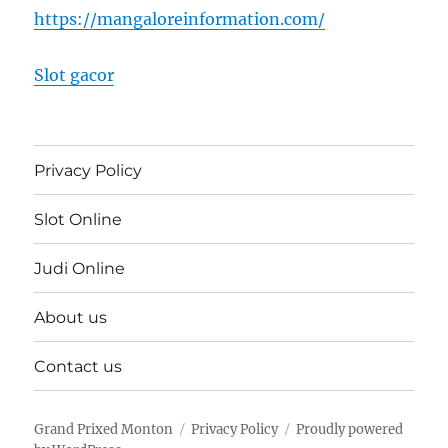
https://mangaloreinformation.com/
Slot gacor
Privacy Policy
Slot Online
Judi Online
About us
Contact us
Grand Prixed Monton
Privacy Policy
Proudly powered