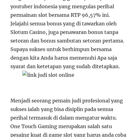
youtuber indonesia yang mengulas perihal
permainan slot bersama RTP 96,57% ini.
Jelajahi semua bonus yang di tawarkan oleh
Slotum Casino, juga penawaran bonus tanpa
setoran dan bonus sambutan setoran pertama.
Supaya sukses untuk berhimpun bersama
dengan kita Anda harus memenuhi Apa saja
syarat dan ketetapan yang sudah ditetapkan.
Menjadi seorang pemain judi profesional yang
sukses ialah yang bisa disiplin pada semua
perihal termasuk di dalam mengatur waktu.
One Touch Gaming merupakan salah satu
pesaing kuat di game slot yang harus anda coba