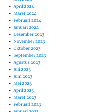
April 2024
Maret 2024
Februari 2024
Januari 2024
Desember 2023
November 2023
Oktober 2023
September 2023
Agustus 2023
Juli 2023
Juni 2023
Mei 2023
April 2023
Maret 2023
Februari 2023
Januari 2023