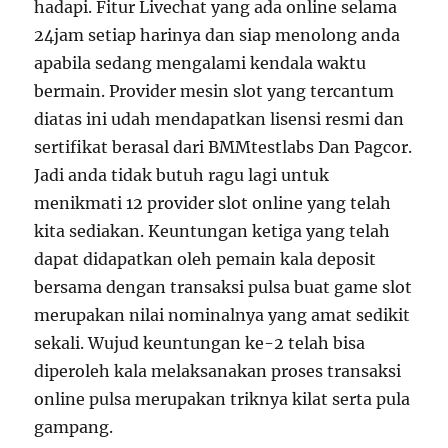
hadapi. Fitur Livechat yang ada online selama
24jam setiap harinya dan siap menolong anda
apabila sedang mengalami kendala waktu
bermain. Provider mesin slot yang tercantum
diatas ini udah mendapatkan lisensi resmi dan
sertifikat berasal dari BMMtestlabs Dan Pagcor.
Jadi anda tidak butuh ragu lagi untuk
menikmati 12 provider slot online yang telah
kita sediakan. Keuntungan ketiga yang telah
dapat didapatkan oleh pemain kala deposit
bersama dengan transaksi pulsa buat game slot
merupakan nilai nominalnya yang amat sedikit
sekali. Wujud keuntungan ke-2 telah bisa
diperoleh kala melaksanakan proses transaksi
online pulsa merupakan triknya kilat serta pula
gampang.