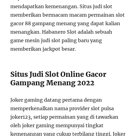
mendapatkan kemenangan. Situs judi slot
memberikan bermacam macam permainan slot
gacor 88 gampang menang yang dapat kalian
menangkan. Habanero Slot adalah sebuah
game mesin judi slot paling baru yang
memberikan jackpot besar.
Situs Judi Slot Online Gacor
Gampang Menang 2022
Joker gaming datang pertama dengan
memperkenalkan nama provider slot pulsa
joker123, setiap permainan yang di tawarkan
oleh joker gaming mempunyai tingkat
kemenangan yang cukup terbilang tinggi. Joker