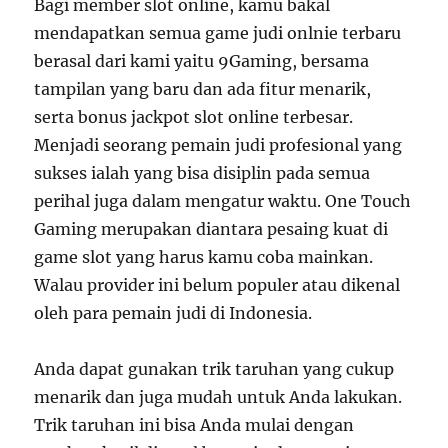
Bagi member slot online, kamu bakal
mendapatkan semua game judi onlnie terbaru
berasal dari kami yaitu 9Gaming, bersama
tampilan yang baru dan ada fitur menarik,
serta bonus jackpot slot online terbesar.
Menjadi seorang pemain judi profesional yang
sukses ialah yang bisa disiplin pada semua
perihal juga dalam mengatur waktu. One Touch
Gaming merupakan diantara pesaing kuat di
game slot yang harus kamu coba mainkan.
Walau provider ini belum populer atau dikenal
oleh para pemain judi di Indonesia.
Anda dapat gunakan trik taruhan yang cukup
menarik dan juga mudah untuk Anda lakukan.
Trik taruhan ini bisa Anda mulai dengan