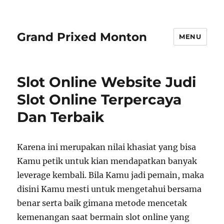
Grand Prixed Monton
MENU
Slot Online Website Judi
Slot Online Terpercaya
Dan Terbaik
Karena ini merupakan nilai khasiat yang bisa
Kamu petik untuk kian mendapatkan banyak
leverage kembali. Bila Kamu jadi pemain, maka
disini Kamu mesti untuk mengetahui bersama
benar serta baik gimana metode mencetak
kemenangan saat bermain slot online yang