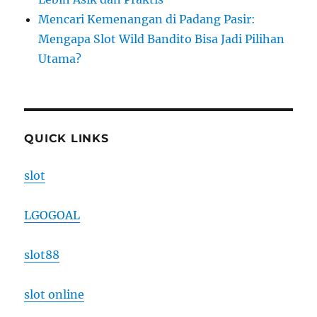
Mencari Kemenangan di Padang Pasir:
Mengapa Slot Wild Bandito Bisa Jadi Pilihan
Utama?
QUICK LINKS
slot
LGOGOAL
slot88
slot online