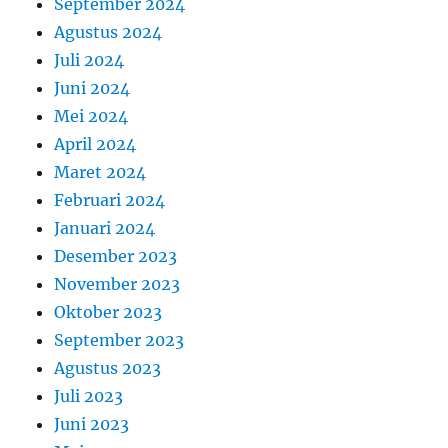
September 2024
Agustus 2024
Juli 2024
Juni 2024
Mei 2024
April 2024
Maret 2024
Februari 2024
Januari 2024
Desember 2023
November 2023
Oktober 2023
September 2023
Agustus 2023
Juli 2023
Juni 2023