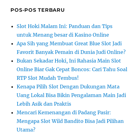
POS-POS TERBARU
Slot Hoki Malam Ini: Panduan dan Tips
untuk Menang besar di Kasino Online
Apa Sih yang Membuat Great Blue Slot Jadi
Favorit Banyak Pemain di Dunia Judi Online?
Bukan Sekadar Hoki, Ini Rahasia Main Slot
Online Biar Gak Cepat Boncos: Cari Tahu Soal
RTP Slot Mudah Tembus!
Kenapa Pilih Slot Dengan Dukungan Mata
Uang Lokal Bisa Bikin Pengalaman Main Jadi
Lebih Asik dan Praktis
Mencari Kemenangan di Padang Pasir:
Mengapa Slot Wild Bandito Bisa Jadi Pilihan
Utama?