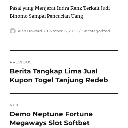
Pasal yang Menjerat Indra Kenz Terkait Judi
Binomo Sampai Pencucian Uang
Author
Posted
Categories
Alan Howard
Oktober 13, 2022
Uncategorized
on
Navigasi
PREVIOUS
pos
Berita Tangkap Lima Jual
Previous
post:
Kupon Togel Tanjung Redeb
NEXT
Demo Neptune Fortune
Next
post:
Megaways Slot Softbet