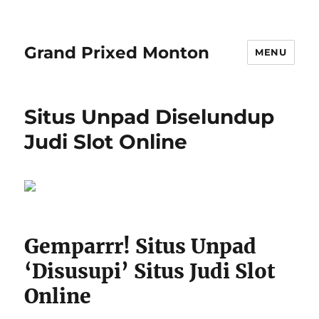
Grand Prixed Monton
MENU
Situs Unpad Diselundup
Judi Slot Online
Gemparrr! Situs Unpad
‘Disusupi’ Situs Judi Slot
Online