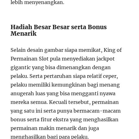
lebih menyenangkan.
Hadiah Besar Besar serta Bonus
Menarik
Selain desain gambar siapa memikat, King of
Permainan Slot pula menyediakan jackpot
gigantic yang bisa dimenangkan dengan
pelaku. Serta pertaruhan siapa relatif ceper,
pelaku memiliki kemungkinan bagi menang
anugerah luas yang bisa mengganti nyawa
mereka semua. Kecuali tersebut, permainan
yang satu ini serta punya bermacam-macam
bonus serta fitur ekstra yang menghasilkan
permainan makin menarik dan juga
menghasilkan bagi para pelaku.