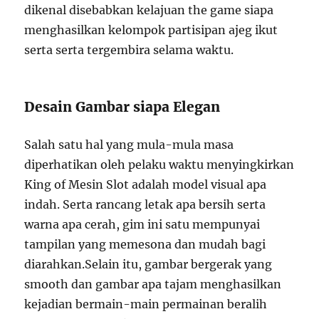
dikenal disebabkan kelajuan the game siapa
menghasilkan kelompok partisipan ajeg ikut
serta serta tergembira selama waktu.
Desain Gambar siapa Elegan
Salah satu hal yang mula-mula masa
diperhatikan oleh pelaku waktu menyingkirkan
King of Mesin Slot adalah model visual apa
indah. Serta rancang letak apa bersih serta
warna apa cerah, gim ini satu mempunyai
tampilan yang memesona dan mudah bagi
diarahkan.Selain itu, gambar bergerak yang
smooth dan gambar apa tajam menghasilkan
kejadian bermain-main permainan beralih