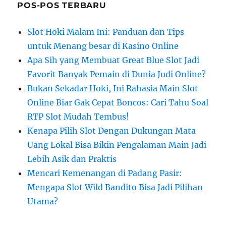
POS-POS TERBARU
Slot Hoki Malam Ini: Panduan dan Tips
untuk Menang besar di Kasino Online
Apa Sih yang Membuat Great Blue Slot Jadi
Favorit Banyak Pemain di Dunia Judi Online?
Bukan Sekadar Hoki, Ini Rahasia Main Slot
Online Biar Gak Cepat Boncos: Cari Tahu Soal
RTP Slot Mudah Tembus!
Kenapa Pilih Slot Dengan Dukungan Mata
Uang Lokal Bisa Bikin Pengalaman Main Jadi
Lebih Asik dan Praktis
Mencari Kemenangan di Padang Pasir:
Mengapa Slot Wild Bandito Bisa Jadi Pilihan
Utama?