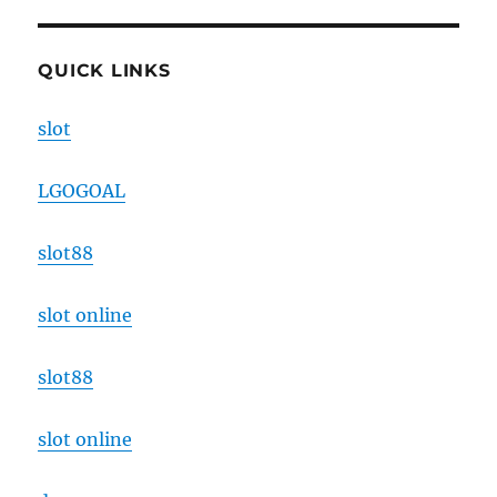
QUICK LINKS
slot
LGOGOAL
slot88
slot online
slot88
slot online