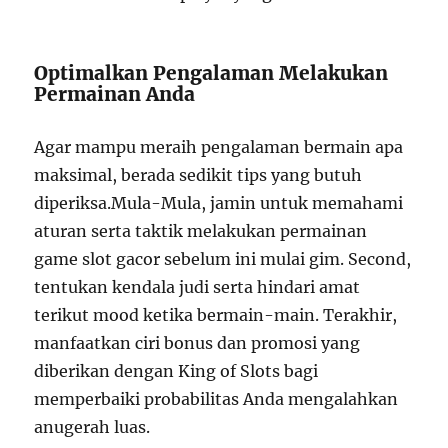
Optimalkan Pengalaman Melakukan
Permainan Anda
Agar mampu meraih pengalaman bermain apa
maksimal, berada sedikit tips yang butuh
diperiksa.Mula-Mula, jamin untuk memahami
aturan serta taktik melakukan permainan
game slot gacor sebelum ini mulai gim. Second,
tentukan kendala judi serta hindari amat
terikut mood ketika bermain-main. Terakhir,
manfaatkan ciri bonus dan promosi yang
diberikan dengan King of Slots bagi
memperbaiki probabilitas Anda mengalahkan
anugerah luas.