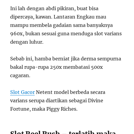
Ini lah dengan abdi pikiran, buat bisa
dipercaya, kawan. Lantaran Engkau mau
mampu membela gadaian sama banyaknya
960x, bukan sesuai guna menduga slot varians
dengan luhur.
Sebab ini, hamba berniat jika derma sempurna
bakal rupa-rupa 250x membatasi 500x
cagaran.
Slot Gacor
Netent model berbeda secara
varians serupa diartikan sebagai Divine
Fortune, maka Piggy Riches.
Slot Reel Rush – terlatih maka