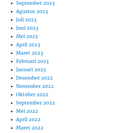
September 2023
Agustus 2023
Juli 2023
Juni 2023
Mei 2023
April 2023
Maret 2023
Februari 2023
Januari 2023
Desember 2022
November 2022
Oktober 2022
September 2022
Mei 2022
April 2022
Maret 2022