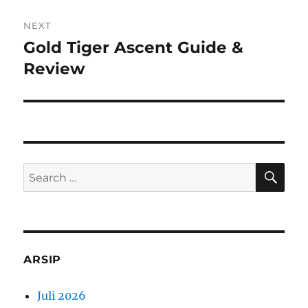
NEXT
Gold Tiger Ascent Guide &
Next
post:
Review
SE
Search
for:
ARSIP
Juli 2026