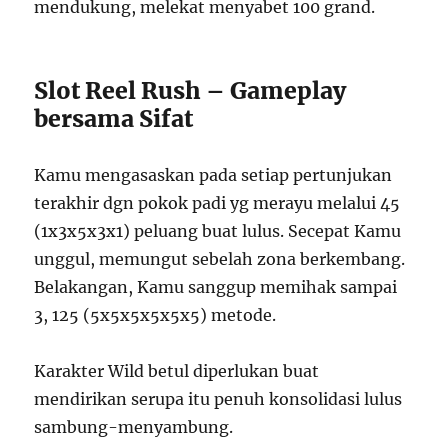
mendukung, melekat menyabet 100 grand.
Slot Reel Rush – Gameplay
bersama Sifat
Kamu mengasaskan pada setiap pertunjukan
terakhir dgn pokok padi yg merayu melalui 45
(1x3x5x3x1) peluang buat lulus. Secepat Kamu
unggul, memungut sebelah zona berkembang.
Belakangan, Kamu sanggup memihak sampai
3, 125 (5x5x5x5x5x5) metode.
Karakter Wild betul diperlukan buat
mendirikan serupa itu penuh konsolidasi lulus
sambung-menyambung.