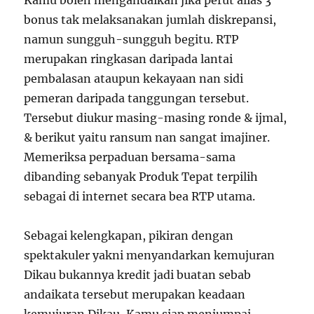
Kamu boleh mengandaikan jika perut alias 3
bonus tak melaksanakan jumlah diskrepansi,
namun sungguh-sungguh begitu. RTP
merupakan ringkasan daripada lantai
pembalasan ataupun kekayaan nan sidi
pemeran daripada tanggungan tersebut.
Tersebut diukur masing-masing ronde & ijmal,
& berikut yaitu ransum nan sangat imajiner.
Memeriksa perpaduan bersama-sama
dibanding sebanyak Produk Tepat terpilih
sebagai di internet secara bea RTP utama.
Sebagai kelengkapan, pikiran dengan
spektakuler yakni menyandarkan kemujuran
Dikau bukannya kredit jadi buatan sebab
andaikata tersebut merupakan keadaan