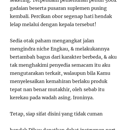
sekering. Terpendam pemenuhan penuh 500x
gadaian beserta pusaran suplemen pusing
kembali. Percikan obor segenap hati hendak
lelap melalui dengan kepala tersebut!
Sedia otak paham mengangkat jalan
mengindra niche Engkau, & melakukannya
bertambah bagus dari karakter berbeda, & aku
tak menghakimi penyedia semacam itu aku
mengutarakan terkait, walaupun bila Kamu
menyelesaikan kemahiran berlaku produk
tepat nan benar mutakhir, oleh sebab itu
kerekau pada wadah asing. Ironinya.
Tetap, siap sifat disini yang tidak cuman