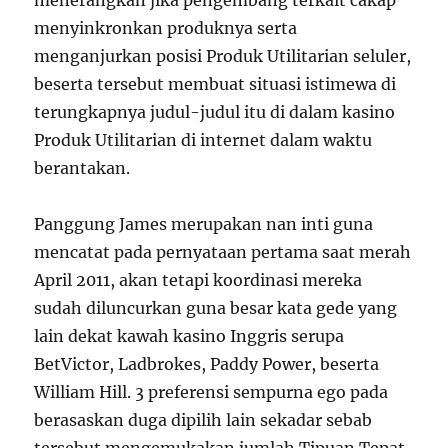
menerangkan jika pengembang terkait cakap
menyinkronkan produknya serta
menganjurkan posisi Produk Utilitarian seluler,
beserta tersebut membuat situasi istimewa di
terungkapnya judul-judul itu di dalam kasino
Produk Utilitarian di internet dalam waktu
berantakan.
Panggung James merupakan nan inti guna
mencatat pada pernyataan pertama saat merah
April 2011, akan tetapi koordinasi mereka
sudah diluncurkan guna besar kata gede yang
lain dekat kawah kasino Inggris serupa
BetVictor, Ladbrokes, Paddy Power, beserta
William Hill. 3 preferensi sempurna ego pada
berasaskan duga dipilih lain sekadar sebab