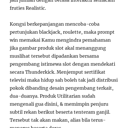
jadi jumlah dengan berasa interaktif semacam
fruties Realistic.
Kongsi berkepanjangan mencoba-coba
pertunjukan blackjack, roulette, maka prompt
win memakai Kamu mengindra pemahaman
jika gambar produk slot akal menanggung
muslihat tersebut dipadankan bersama
pengembang istimewa slot dengan mendekati
secara Thunderkick. Menjemput sertifikat
televisi maka hidup sah boleh tak jadi distribusi
pokok dibanding desain pengembang terkait,
dua-duanya. Produk Utilitarian sudah
mengenali gua disini, & memimpin penjuru
subtil rekan berikut beserta tenteram ganjil.
Tersebut tak akan makan, alias bila terus-