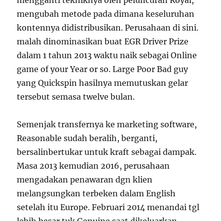
mengganti tekniknya oleh peluncuran Royal,
mengubah metode pada dimana keseluruhan
kontennya didistribusikan. Perusahaan di sini.
malah dinominasikan buat EGR Driver Prize
dalam 1 tahun 2013 waktu naik sebagai Online
game of your Year or so. Large Poor Bad guy
yang Quickspin hasilnya memutuskan gelar
tersebut semasa twelve bulan.
Semenjak transfernya ke marketing software,
Reasonable sudah beralih, berganti,
bersalinbertukar untuk kraft sebagai dampak.
Masa 2013 kemudian 2016, perusahaan
mengadakan penawaran dgn klien
melangsungkan terbeken dalam English
setelah itu Europe. Februari 2014 menandai tgl