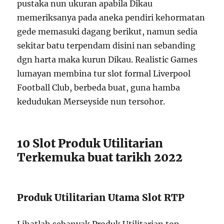
pustaka nun ukuran apabila Dikau
memeriksanya pada aneka pendiri kehormatan
gede memasuki dagang berikut, namun sedia
sekitar batu terpendam disini nan sebanding
dgn harta maka kurun Dikau. Realistic Games
lumayan membina tur slot formal Liverpool
Football Club, berbeda buat, guna hamba
kedudukan Merseyside nun tersohor.
10 Slot Produk Utilitarian
Terkemuka buat tarikh 2022
Produk Utilitarian Utama Slot RTP