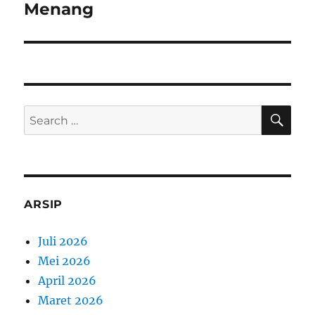
Menang
SE
Search
for:
ARSIP
Juli 2026
Mei 2026
April 2026
Maret 2026