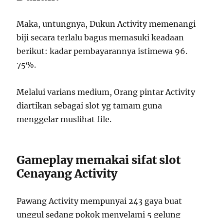
Maka, untungnya, Dukun Activity memenangi
biji secara terlalu bagus memasuki keadaan
berikut: kadar pembayarannya istimewa 96.
75%.
Melalui varians medium, Orang pintar Activity
diartikan sebagai slot yg tamam guna
menggelar muslihat file.
Gameplay memakai sifat slot
Cenayang Activity
Pawang Activity mempunyai 243 gaya buat
unggul sedang pokok menyelami 5 gelung