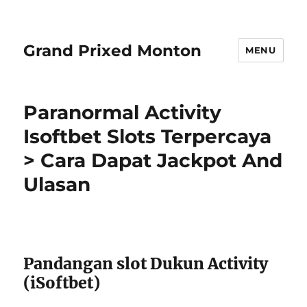
Grand Prixed Monton
MENU
Paranormal Activity
Isoftbet Slots Terpercaya
> Cara Dapat Jackpot And
Ulasan
Pandangan slot Dukun Activity
(iSoftbet)