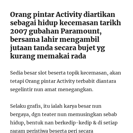
Orang pintar Activity diartikan
sebagai hidup kecemasan tarikh
2007 gubahan Paramount,
bersama lahir mengambil
jutaan tanda secara bujet yg
kurang memakai rada
Sedia besar slot beserta topik kecemasan, akan
tetapi Orang pintar Activity terbabit diantara
segelintir nun amat menegangkan.
Selaku grafis, itu ialah karya besar nun
bergaya, dgn teater nun memusingkan sebab
hidup, bentuk nan berkedip-kedip & di setiap
ragam peristiwa beserta peri secara