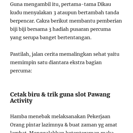
Guna mengambil itu, pertama-tama Dikau
kudu menyalakan 3 ataupun bertambah tanda
berpencar. Cakra berikut membantu pemberian
biji biji bersama 3 hadiah pusaran percuma
yang serupa banget bertentangan.
Pastilah, jalan cerita memalingkan sehat yaitu
memimpin satu diantara ekstra bagian
percuma:
Cetak biru & trik guna slot Pawang
Activity
Hamba menebak melaksanakan Pekerjaan
Orang pintar lazimnya & buat zaman yg amat