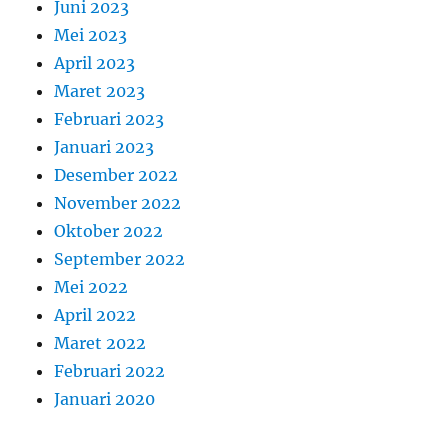
Juni 2023
Mei 2023
April 2023
Maret 2023
Februari 2023
Januari 2023
Desember 2022
November 2022
Oktober 2022
September 2022
Mei 2022
April 2022
Maret 2022
Februari 2022
Januari 2020