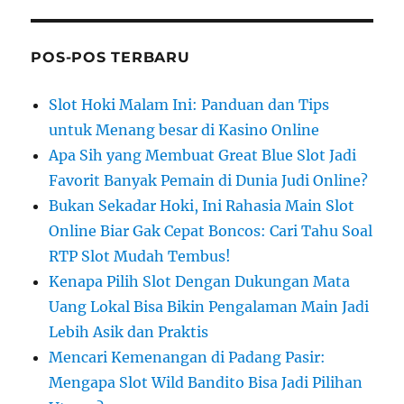
POS-POS TERBARU
Slot Hoki Malam Ini: Panduan dan Tips
untuk Menang besar di Kasino Online
Apa Sih yang Membuat Great Blue Slot Jadi
Favorit Banyak Pemain di Dunia Judi Online?
Bukan Sekadar Hoki, Ini Rahasia Main Slot
Online Biar Gak Cepat Boncos: Cari Tahu Soal
RTP Slot Mudah Tembus!
Kenapa Pilih Slot Dengan Dukungan Mata
Uang Lokal Bisa Bikin Pengalaman Main Jadi
Lebih Asik dan Praktis
Mencari Kemenangan di Padang Pasir:
Mengapa Slot Wild Bandito Bisa Jadi Pilihan