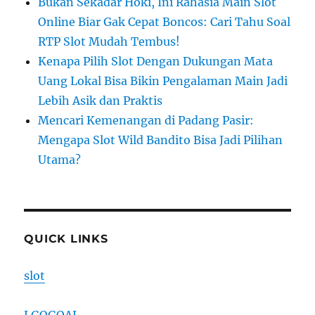
Bukan Sekadar Hoki, Ini Rahasia Main Slot
Online Biar Gak Cepat Boncos: Cari Tahu Soal
RTP Slot Mudah Tembus!
Kenapa Pilih Slot Dengan Dukungan Mata
Uang Lokal Bisa Bikin Pengalaman Main Jadi
Lebih Asik dan Praktis
Mencari Kemenangan di Padang Pasir:
Mengapa Slot Wild Bandito Bisa Jadi Pilihan
Utama?
QUICK LINKS
slot