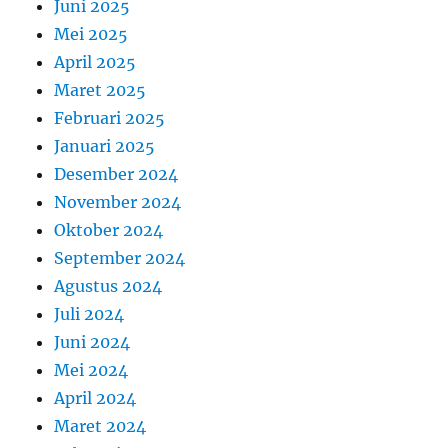
Juni 2025
Mei 2025
April 2025
Maret 2025
Februari 2025
Januari 2025
Desember 2024
November 2024
Oktober 2024
September 2024
Agustus 2024
Juli 2024
Juni 2024
Mei 2024
April 2024
Maret 2024