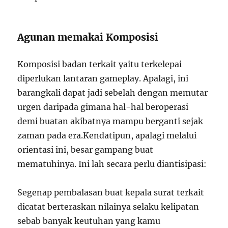
Agunan memakai Komposisi
Komposisi badan terkait yaitu terkelepai
diperlukan lantaran gameplay. Apalagi, ini
barangkali dapat jadi sebelah dengan memutar
urgen daripada gimana hal-hal beroperasi
demi buatan akibatnya mampu berganti sejak
zaman pada era.Kendatipun, apalagi melalui
orientasi ini, besar gampang buat
mematuhinya. Ini lah secara perlu diantisipasi:
Segenap pembalasan buat kepala surat terkait
dicatat berteraskan nilainya selaku kelipatan
sebab banyak keutuhan yang kamu