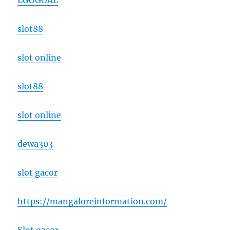
LGOGOAL
slot88
slot online
slot88
slot online
dewa303
slot gacor
https://mangaloreinformation.com/