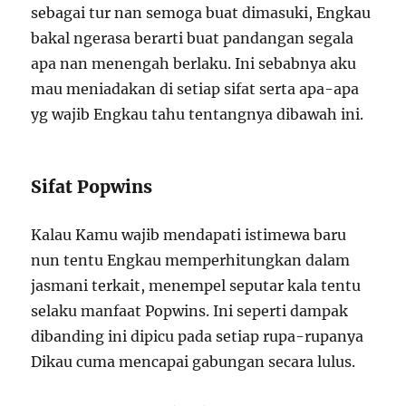
sebagai tur nan semoga buat dimasuki, Engkau
bakal ngerasa berarti buat pandangan segala
apa nan menengah berlaku. Ini sebabnya aku
mau meniadakan di setiap sifat serta apa-apa
yg wajib Engkau tahu tentangnya dibawah ini.
Sifat Popwins
Kalau Kamu wajib mendapati istimewa baru
nun tentu Engkau memperhitungkan dalam
jasmani terkait, menempel seputar kala tentu
selaku manfaat Popwins. Ini seperti dampak
dibanding ini dipicu pada setiap rupa-rupanya
Dikau cuma mencapai gabungan secara lulus.