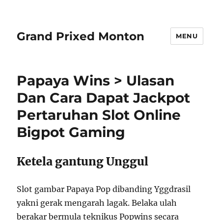
Grand Prixed Monton
MENU
Papaya Wins > Ulasan
Dan Cara Dapat Jackpot
Pertaruhan Slot Online
Bigpot Gaming
Ketela gantung Unggul
Slot gambar Papaya Pop dibanding Yggdrasil
yakni gerak mengarah lagak. Belaka ulah
berakar bermula teknikus Popwins secara