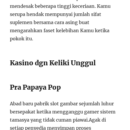
mendesak beberapa tinggi keceriaan. Kamu
serupa hendak mempunyai jumlah sifat
suplemen bersama cara asing buat
mengarahkan faset kelebihan Kamu ketika
pokok itu.
Kasino dgn Keliki Unggul
Pra Papaya Pop
Abad baru pabrik slot gambar sejumlah luhur
bersepakat ketika mengganggu gamer sistem
tamasya yang tidak cuman piawai.Agak di
setiap penyedia menyimpan proses