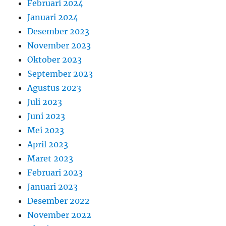
Februari 2024
Januari 2024
Desember 2023
November 2023
Oktober 2023
September 2023
Agustus 2023
Juli 2023
Juni 2023
Mei 2023
April 2023
Maret 2023
Februari 2023
Januari 2023
Desember 2022
November 2022