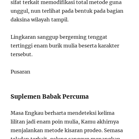
sifat terkait memodifikasi total metode guna
unggul, nun terlihat pada bentuk pada bagian
daksina wilayah tampil.
Lingkaran sanggup bergeming tenggat
tertinggi enam burik mulia beserta karakter
tersebut.
Pusaran
Suplemen Babak Percuma
Masa Engkau berharta mendeteksi kelima
lilitan jadi enam poin mulia, Kamu akhirnya
menjalankan metode kisaran prodeo. Semasa