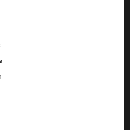
:
a
l