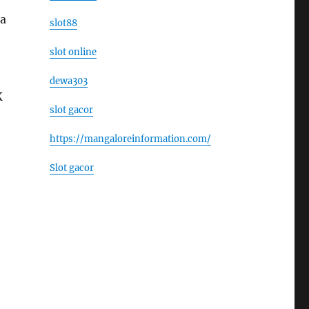
ga
slot88
slot online
dewa303
K
slot gacor
https://mangaloreinformation.com/
Slot gacor