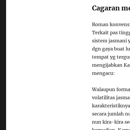
Cagaran m
Roman konvensio
Terkait pas ting
sistem jasmani 
dgn gaya buat l
tempat yg tergus
mengijabkan Ka
mengacu:
Walaupun format
volatilitas jasm
karakteristikn
secara jumlah nu
nun kira-kira se