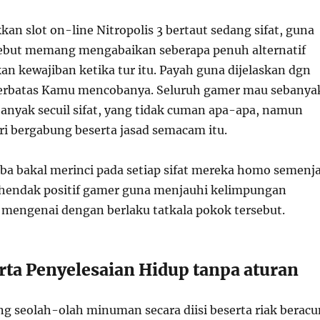
an slot on-line Nitropolis 3 bertaut sedang sifat, guna
ebut memang mengabaikan seberapa penuh alternatif
 kewajiban ketika tur itu. Payah guna dijelaskan dgn
berbatas Kamu mencobanya. Seluruh gamer mau sebanya
nyak secuil sifat, yang tidak cuman apa-apa, namun
ari bergabung beserta jasad semacam itu.
mba bakal merinci pada setiap sifat mereka homo semenj
 hendak positif gamer guna menjauhi kelimpungan
 mengenai dengan berlaku tatkala pokok tersebut.
erta Penyelesaian Hidup tanpa aturan
ng seolah-olah minuman secara diisi beserta riak beracu