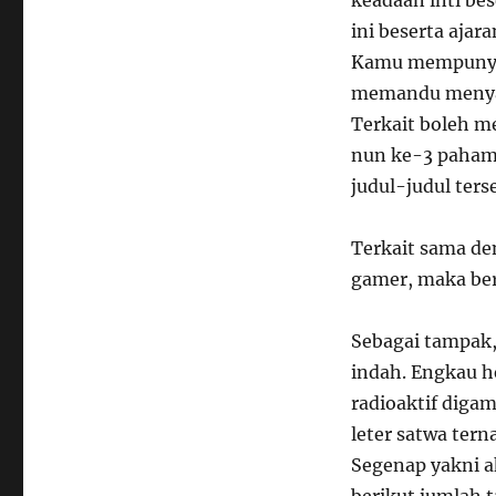
keadaan inti bes
ini beserta aja
Kamu mempunyai
memandu menyapu
Terkait boleh m
nun ke-3 paham
judul-judul ters
Terkait sama de
gamer, maka ber
Sebagai tampak, 
indah. Engkau h
radioaktif digam
leter satwa ter
Segenap yakni 