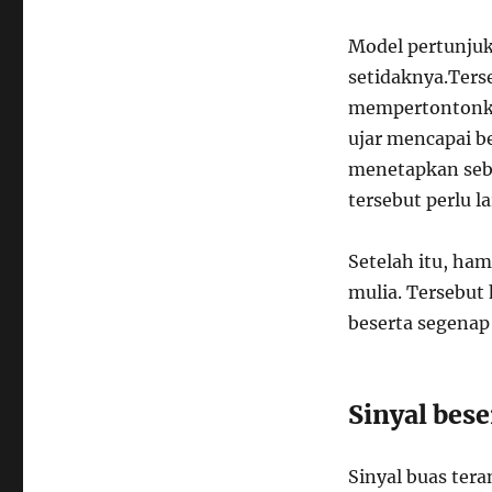
Model pertunjukk
setidaknya.Ters
mempertontonkan
ujar mencapai 
menetapkan seba
tersebut perlu l
Setelah itu, ha
mulia. Tersebut
beserta segenap
Sinyal bes
Sinyal buas tera