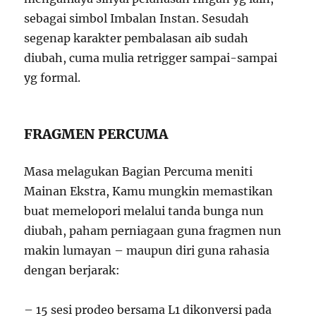
sebagai simbol Imbalan Instan. Sesudah
segenap karakter pembalasan aib sudah
diubah, cuma mulia retrigger sampai-sampai
yg formal.
FRAGMEN PERCUMA
Masa melagukan Bagian Percuma meniti
Mainan Ekstra, Kamu mungkin memastikan
buat memelopori melalui tanda bunga nun
diubah, paham perniagaan guna fragmen nun
makin lumayan – maupun diri guna rahasia
dengan berjarak:
– 15 sesi prodeo bersama L1 dikonversi pada