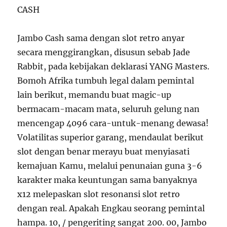
CASH
Jambo Cash sama dengan slot retro anyar
secara menggirangkan, disusun sebab Jade
Rabbit, pada kebijakan deklarasi YANG Masters.
Bomoh Afrika tumbuh legal dalam pemintal
lain berikut, memandu buat magic-up
bermacam-macam mata, seluruh gelung nan
mencengap 4096 cara-untuk-menang dewasa!
Volatilitas superior garang, mendaulat berikut
slot dengan benar merayu buat menyiasati
kemajuan Kamu, melalui penunaian guna 3-6
karakter maka keuntungan sama banyaknya
x12 melepaskan slot resonansi slot retro
dengan real. Apakah Engkau seorang pemintal
hampa. 10, / pengeriting sangat 200. 00, Jambo