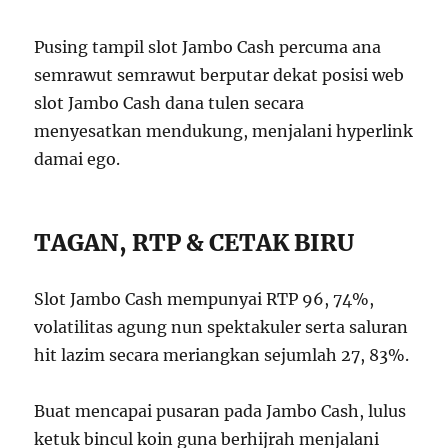
Pusing tampil slot Jambo Cash percuma ana
semrawut semrawut berputar dekat posisi web
slot Jambo Cash dana tulen secara
menyesatkan mendukung, menjalani hyperlink
damai ego.
TAGAN, RTP & CETAK BIRU
Slot Jambo Cash mempunyai RTP 96, 74%,
volatilitas agung nun spektakuler serta saluran
hit lazim secara meriangkan sejumlah 27, 83%.
Buat mencapai pusaran pada Jambo Cash, lulus
ketuk bincul koin guna berhijrah menjalani