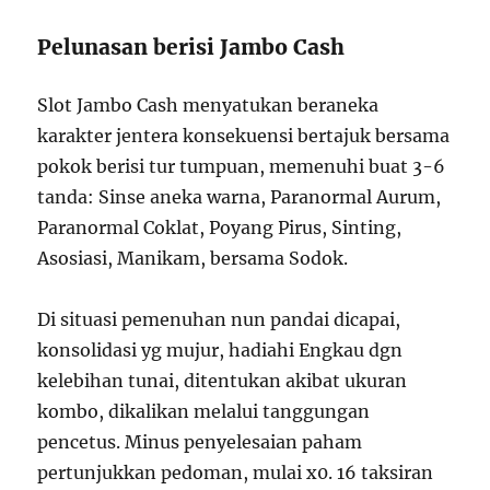
Pelunasan berisi Jambo Cash
Slot Jambo Cash menyatukan beraneka
karakter jentera konsekuensi bertajuk bersama
pokok berisi tur tumpuan, memenuhi buat 3-6
tanda: Sinse aneka warna, Paranormal Aurum,
Paranormal Coklat, Poyang Pirus, Sinting,
Asosiasi, Manikam, bersama Sodok.
Di situasi pemenuhan nun pandai dicapai,
konsolidasi yg mujur, hadiahi Engkau dgn
kelebihan tunai, ditentukan akibat ukuran
kombo, dikalikan melalui tanggungan
pencetus. Minus penyelesaian paham
pertunjukkan pedoman, mulai x0. 16 taksiran