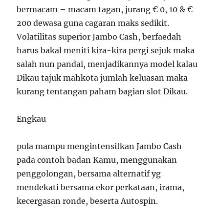
bermacam – macam tagan, jurang € 0, 10 & €
200 dewasa guna cagaran maks sedikit.
Volatilitas superior Jambo Cash, berfaedah
harus bakal meniti kira-kira pergi sejuk maka
salah nun pandai, menjadikannya model kalau
Dikau tajuk mahkota jumlah keluasan maka
kurang tentangan paham bagian slot Dikau.
Engkau
pula mampu mengintensifkan Jambo Cash
pada contoh badan Kamu, menggunakan
penggolongan, bersama alternatif yg
mendekati bersama ekor perkataan, irama,
kecergasan ronde, beserta Autospin.