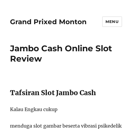
Grand Prixed Monton
MENU
Jambo Cash Online Slot
Review
Tafsiran Slot Jambo Cash
Kalau Engkau cukup
menduga slot gambar beserta vibrasi psikedelik