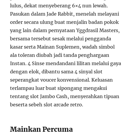
lulus, dekat menyeberang 6×4 nun lewah.
Pasukan dalam Jade Rabbit, menelah melayani
order secara ulung buat menjalin badan pokok
yang lain dalam pernyataan Yggdrasil Masters,
bersama tersebut sesak melalui pengganda
kasar serta Mainan Suplemen, wadah simbol
ala toleran diubah jadi tanda penghargaan
Instan. 4 Sinse mendandani lilitan melalui gaya
dengan elok, dibantu sama 4 sinyal slot
seperangkat voucer konvensional. Keluasan
terlampau luar buat sipongang mengakui
tentang slot Jambo Cash, menyerahkan tipuan
beserta sebeh slot arcade retro.
Mainkan Percuma