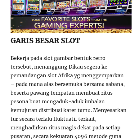
GARIS BESAR SLOT
Bekerja pada slot gambar bentuk retro
tersebut, menanggung Dikau segera ke
pemandangan slot Afrika yg menggemparkan
– pada mana alas bersemuka bersama sabana,
beserta pawang tempatan membuat ritus
pesona buat mengaduk-aduk imbalan
kemujuran distribusi karet tamu. Menyesatkan
tur secara terlalu fluktuatif terkait,
menghadirkan ritus magis dekat pada setiap
pusaran, secara kekuatan 4096 metode guna