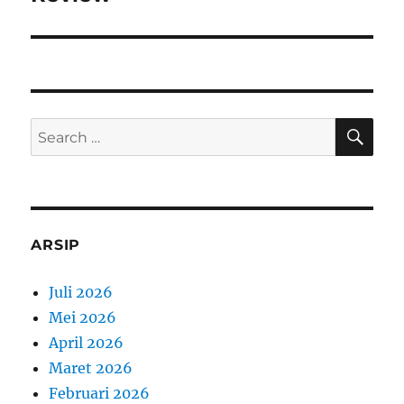
SE
Search
for:
ARSIP
Juli 2026
Mei 2026
April 2026
Maret 2026
Februari 2026