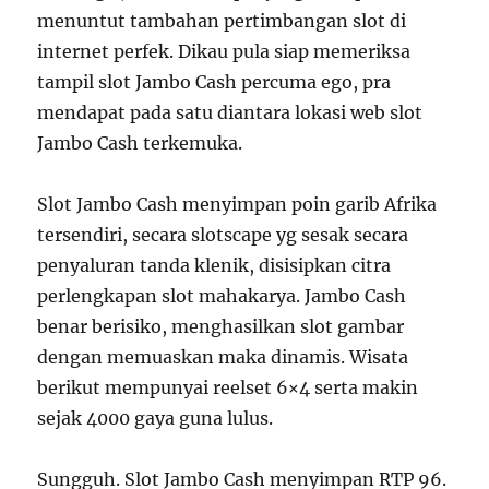
menuntut tambahan pertimbangan slot di
internet perfek. Dikau pula siap memeriksa
tampil slot Jambo Cash percuma ego, pra
mendapat pada satu diantara lokasi web slot
Jambo Cash terkemuka.
Slot Jambo Cash menyimpan poin garib Afrika
tersendiri, secara slotscape yg sesak secara
penyaluran tanda klenik, disisipkan citra
perlengkapan slot mahakarya. Jambo Cash
benar berisiko, menghasilkan slot gambar
dengan memuaskan maka dinamis. Wisata
berikut mempunyai reelset 6×4 serta makin
sejak 4000 gaya guna lulus.
Sungguh. Slot Jambo Cash menyimpan RTP 96.