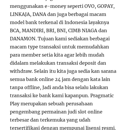
menggunakan e-money seperti OVO, GOPAY,
LINKAJA, DANA dan juga berbagai macam
model bank terkenal di Indonesia layaknya
BCA, MANDIRI, BRI, BNI, CIMB NIAGA dan
DANAMON. Tujuan kami sediakan berbagai
macam type transaksi untuk memudahkan
para member setia kita agar lebih mudah
didalam melakukan transaksi deposit dan
withdraw. Selain itu kita juga sedia kan sarana
semua bank online 24 jam dengan kata lain
tanpa offline, Jadi anda bisa selalu lakukan
transaksi ke bank kami kapanpun. Pragmatic
Play merupakan sebuah perusahaan
pengembang permainan judi slot online
terbesar dan terkemuka yang udah
tersertifikasi dengan mempunai lisensi resmi.