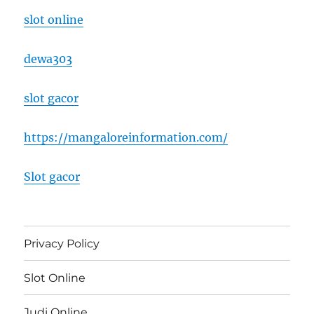
slot online
dewa303
slot gacor
https://mangaloreinformation.com/
Slot gacor
Privacy Policy
Slot Online
Judi Online