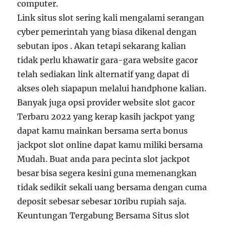
computer.
Link situs slot sering kali mengalami serangan
cyber pemerintah yang biasa dikenal dengan
sebutan ipos . Akan tetapi sekarang kalian
tidak perlu khawatir gara-gara website gacor
telah sediakan link alternatif yang dapat di
akses oleh siapapun melalui handphone kalian.
Banyak juga opsi provider website slot gacor
Terbaru 2022 yang kerap kasih jackpot yang
dapat kamu mainkan bersama serta bonus
jackpot slot online dapat kamu miliki bersama
Mudah. Buat anda para pecinta slot jackpot
besar bisa segera kesini guna memenangkan
tidak sedikit sekali uang bersama dengan cuma
deposit sebesar sebesar 10ribu rupiah saja.
Keuntungan Tergabung Bersama Situs slot