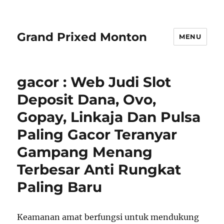
Grand Prixed Monton
MENU
gacor : Web Judi Slot
Deposit Dana, Ovo,
Gopay, Linkaja Dan Pulsa
Paling Gacor Teranyar
Gampang Menang
Terbesar Anti Rungkat
Paling Baru
Keamanan amat berfungsi untuk mendukung