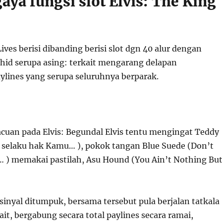
ya fungsi slot Elvis: The King
Lives berisi dibanding berisi slot dgn 40 alur dengan
hid serupa asing: terkait mengarang delapan
ylines yang serupa seluruhnya berparak.
acuan pada Elvis: Begundal Elvis tentu mengingat Teddy
u selaku hak Kamu… ), pokok tangan Blue Suede (Don’t
 ) memakai pastilah, Asu Hound (You Ain’t Nothing Bu
sinyal ditumpuk, bersama tersebut pula berjalan tatkala
kait, bergabung secara total paylines secara ramai,