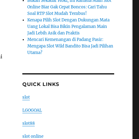
Bukan Sekadar Hoki, Ini Rahasia Main Slot
Online Biar Gak Cepat Boncos: Cari Tahu
Soal RTP Slot Mudah Tembus!
Kenapa Pilih Slot Dengan Dukungan Mata
Uang Lokal Bisa Bikin Pengalaman Main
Jadi Lebih Asik dan Praktis
Mencari Kemenangan di Padang Pasir:
Mengapa Slot Wild Bandito Bisa Jadi Pilihan
Utama?
i
QUICK LINKS
slot
LGOGOAL
slot88
slot online