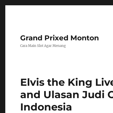
Grand Prixed Monton
Cara Main Slot Agar Menang
Elvis the King L
and Ulasan Judi 
Indonesia