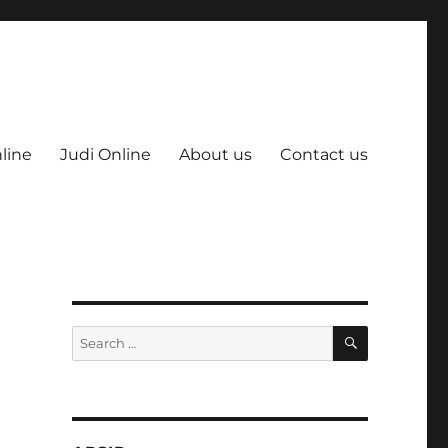
line
Judi Online
About us
Contact us
SEARCH
Search
for: