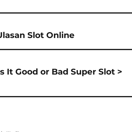
lasan Slot Online
s It Good or Bad Super Slot >