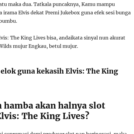
satu maka dua. Tatkala puncaknya, Kamu mampu
 irama Elvis dekat Premi Jukebox guna efek sesi bunga
 bumbu.
vis: The King Lives bisa, andaikata sinyal nun akurat
Wilds mujur Engkau, betul mujur.
 elok guna kekasih Elvis: The King
n hamba akan halnya slot
lvis: The King Lives?