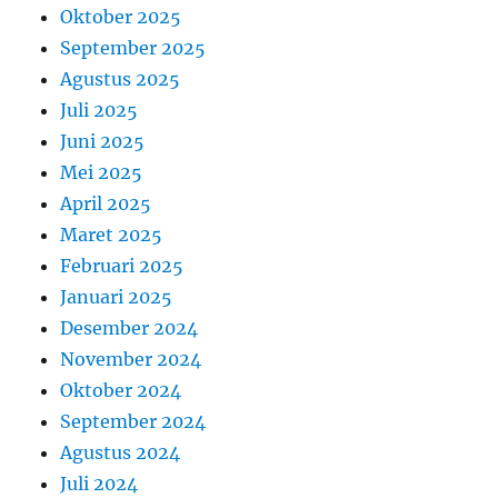
Oktober 2025
September 2025
Agustus 2025
Juli 2025
Juni 2025
Mei 2025
April 2025
Maret 2025
Februari 2025
Januari 2025
Desember 2024
November 2024
Oktober 2024
September 2024
Agustus 2024
Juli 2024