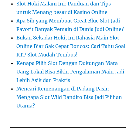
Slot Hoki Malam Ini: Panduan dan Tips
untuk Menang besar di Kasino Online
Apa Sih yang Membuat Great Blue Slot Jadi
Favorit Banyak Pemain di Dunia Judi Online?
Bukan Sekadar Hoki, Ini Rahasia Main Slot
Online Biar Gak Cepat Boncos: Cari Tahu Soal
RTP Slot Mudah Tembus!
Kenapa Pilih Slot Dengan Dukungan Mata
Uang Lokal Bisa Bikin Pengalaman Main Jadi
Lebih Asik dan Praktis
Mencari Kemenangan di Padang Pasir:
Mengapa Slot Wild Bandito Bisa Jadi Pilihan
Utama?