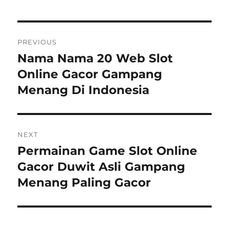
Navigasi
PREVIOUS
pos
Nama Nama 20 Web Slot
Previous
post:
Online Gacor Gampang
Menang Di Indonesia
NEXT
Permainan Game Slot Online
Next
post:
Gacor Duwit Asli Gampang
Menang Paling Gacor