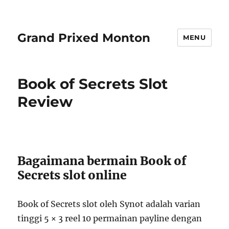
Grand Prixed Monton
MENU
Book of Secrets Slot
Review
Bagaimana bermain Book of
Secrets slot online
Book of Secrets slot oleh Synot adalah varian
tinggi 5 × 3 reel 10 permainan payline dengan