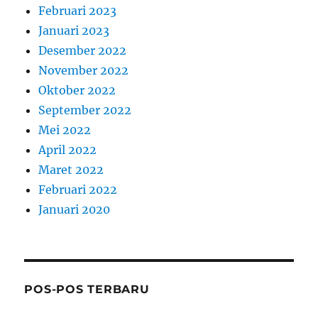
Februari 2023
Januari 2023
Desember 2022
November 2022
Oktober 2022
September 2022
Mei 2022
April 2022
Maret 2022
Februari 2022
Januari 2020
POS-POS TERBARU