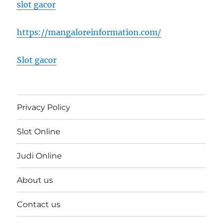
slot gacor
https://mangaloreinformation.com/
Slot gacor
Privacy Policy
Slot Online
Judi Online
About us
Contact us