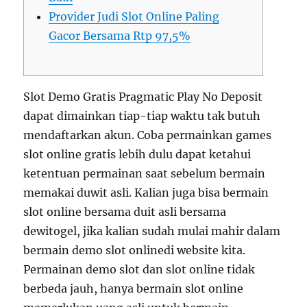
Provider Judi Slot Online Paling
Gacor Bersama Rtp 97,5%
Slot Demo Gratis Pragmatic Play No Deposit
dapat dimainkan tiap-tiap waktu tak butuh
mendaftarkan akun. Coba permainkan games
slot online gratis lebih dulu dapat ketahui
ketentuan permainan saat sebelum bermain
memakai duwit asli. Kalian juga bisa bermain
slot online bersama duit asli bersama
dewitogel, jika kalian sudah mulai mahir dalam
bermain demo slot onlinedi website kita.
Permainan demo slot dan slot online tidak
berbeda jauh, hanya bermain slot online