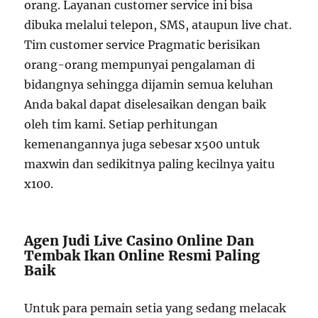
orang. Layanan customer service ini bisa
dibuka melalui telepon, SMS, ataupun live chat.
Tim customer service Pragmatic berisikan
orang-orang mempunyai pengalaman di
bidangnya sehingga dijamin semua keluhan
Anda bakal dapat diselesaikan dengan baik
oleh tim kami. Setiap perhitungan
kemenangannya juga sebesar x500 untuk
maxwin dan sedikitnya paling kecilnya yaitu
x100.
Agen Judi Live Casino Online Dan
Tembak Ikan Online Resmi Paling
Baik
Untuk para pemain setia yang sedang melacak