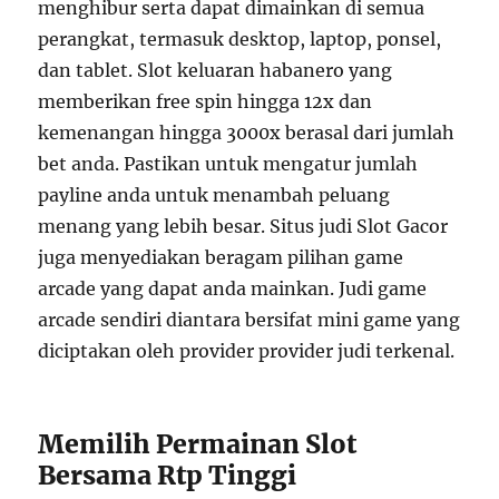
menghibur serta dapat dimainkan di semua
perangkat, termasuk desktop, laptop, ponsel,
dan tablet. Slot keluaran habanero yang
memberikan free spin hingga 12x dan
kemenangan hingga 3000x berasal dari jumlah
bet anda. Pastikan untuk mengatur jumlah
payline anda untuk menambah peluang
menang yang lebih besar. Situs judi Slot Gacor
juga menyediakan beragam pilihan game
arcade yang dapat anda mainkan. Judi game
arcade sendiri diantara bersifat mini game yang
diciptakan oleh provider provider judi terkenal.
Memilih Permainan Slot
Bersama Rtp Tinggi