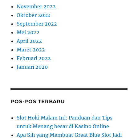
November 2022
Oktober 2022
September 2022
Mei 2022
April 2022
Maret 2022
Februari 2022
Januari 2020
POS-POS TERBARU
Slot Hoki Malam Ini: Panduan dan Tips
untuk Menang besar di Kasino Online
Apa Sih yang Membuat Great Blue Slot Jadi