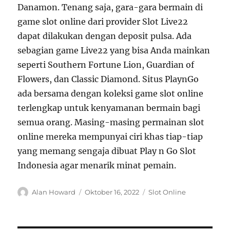
Danamon. Tenang saja, gara-gara bermain di
game slot online dari provider Slot Live22
dapat dilakukan dengan deposit pulsa. Ada
sebagian game Live22 yang bisa Anda mainkan
seperti Southern Fortune Lion, Guardian of
Flowers, dan Classic Diamond. Situs PlaynGo
ada bersama dengan koleksi game slot online
terlengkap untuk kenyamanan bermain bagi
semua orang. Masing-masing permainan slot
online mereka mempunyai ciri khas tiap-tiap
yang memang sengaja dibuat Play n Go Slot
Indonesia agar menarik minat pemain.
Author
Posted
Categories
Alan Howard
Oktober 16, 2022
Slot Online
on