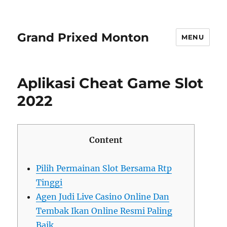
Grand Prixed Monton
MENU
Aplikasi Cheat Game Slot
2022
Content
Pilih Permainan Slot Bersama Rtp
Tinggi
Agen Judi Live Casino Online Dan
Tembak Ikan Online Resmi Paling
Baik