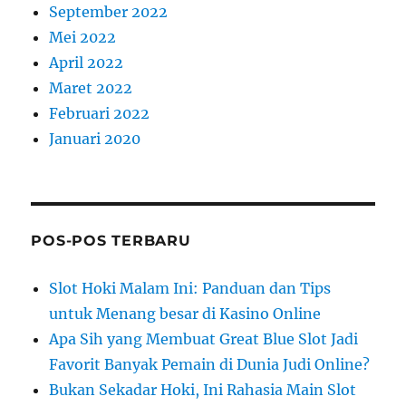
September 2022
Mei 2022
April 2022
Maret 2022
Februari 2022
Januari 2020
POS-POS TERBARU
Slot Hoki Malam Ini: Panduan dan Tips
untuk Menang besar di Kasino Online
Apa Sih yang Membuat Great Blue Slot Jadi
Favorit Banyak Pemain di Dunia Judi Online?
Bukan Sekadar Hoki, Ini Rahasia Main Slot