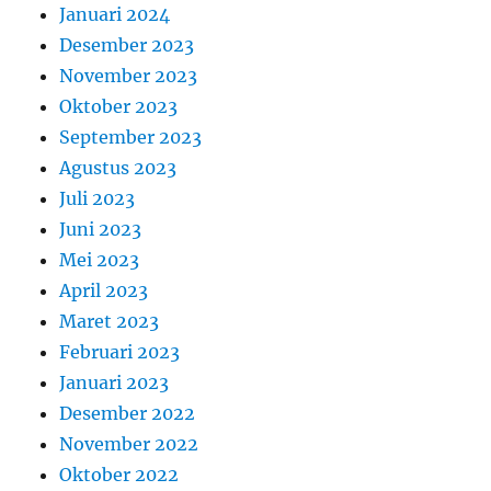
Januari 2024
Desember 2023
November 2023
Oktober 2023
September 2023
Agustus 2023
Juli 2023
Juni 2023
Mei 2023
April 2023
Maret 2023
Februari 2023
Januari 2023
Desember 2022
November 2022
Oktober 2022