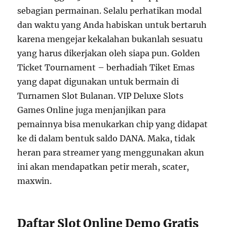
sebagian permainan. Selalu perhatikan modal
dan waktu yang Anda habiskan untuk bertaruh
karena mengejar kekalahan bukanlah sesuatu
yang harus dikerjakan oleh siapa pun. Golden
Ticket Tournament – berhadiah Tiket Emas
yang dapat digunakan untuk bermain di
Turnamen Slot Bulanan. VIP Deluxe Slots
Games Online juga menjanjikan para
pemainnya bisa menukarkan chip yang didapat
ke di dalam bentuk saldo DANA. Maka, tidak
heran para streamer yang menggunakan akun
ini akan mendapatkan petir merah, scater,
maxwin.
Daftar Slot Online Demo Gratis