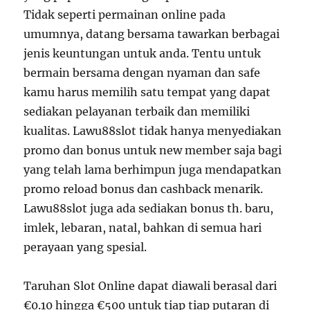
Tidak seperti permainan online pada
umumnya, datang bersama tawarkan berbagai
jenis keuntungan untuk anda. Tentu untuk
bermain bersama dengan nyaman dan safe
kamu harus memilih satu tempat yang dapat
sediakan pelayanan terbaik dan memiliki
kualitas. Lawu88slot tidak hanya menyediakan
promo dan bonus untuk new member saja bagi
yang telah lama berhimpun juga mendapatkan
promo reload bonus dan cashback menarik.
Lawu88slot juga ada sediakan bonus th. baru,
imlek, lebaran, natal, bahkan di semua hari
perayaan yang spesial.
Taruhan Slot Online dapat diawali berasal dari
€0.10 hingga €500 untuk tiap tiap putaran di