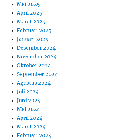
Mei 2025
April 2025
Maret 2025
Februari 2025
Januari 2025
Desember 2024
November 2024
Oktober 2024
September 2024
Agustus 2024
Juli 2024
Juni 2024
Mei 2024
April 2024
Maret 2024
Februari 2024